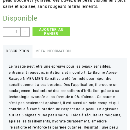
peau douce et hydratée. Retrouvez une peau visiblement plus
saine et apaisée, sans rougeurs ni tiraillements.
Disponible
AJOUTER AU
quantité
-
+
PANIER
de
NIVEA
MEN
DESCRIPTION
META INFORMATION
–
SENSITIVE
Le rasage peut être une épreuve pour les peaux sensibles,
POST
entraînant rougeurs, irritations et inconfort. Le Baume Après-
SHAVE
Rasage NIVEA MEN Sensitive a été formulé pour répondre
BALM
spécifiquement à ces besoins. Dès l’application, il procure un
–
soulagement instantané des sensations d’irritation grâce à sa
Soulagement
technologie avancée et sa formule à 0% d’alcool. Ce baume
Instantané
n’est pas seulement apaisant, il est aussi un soin complet qui
des
contribue à l’amélioration de l’aspect de la peau. En agissant
Irritations
sur les 5 signes d’une peau saine, il aide à réduire les rougeurs,
–
apaise les tiraillements, hydrate durablement, améliore
100ml
l’élasticité et renforce la barrière cutanée. Résultat : une peau