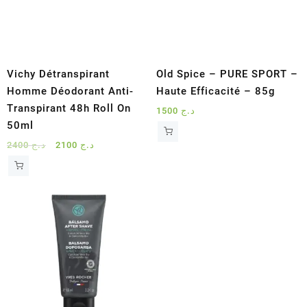
Vichy Détranspirant
Old Spice – PURE SPORT –
Homme Déodorant Anti-
Haute Efficacité – 85g
Transpirant 48h Roll On
1500
د.ج
50ml
Le
Le
2400
د.ج
2100
د.ج
prix
prix
initial
actuel
était :
est :
د.ج 2100.
د.ج 2400.