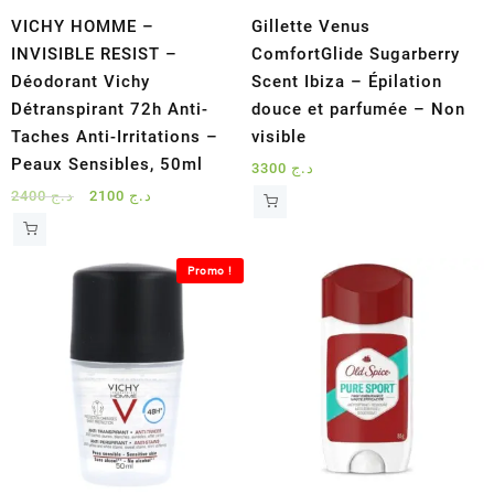
VICHY HOMME –
Gillette Venus
INVISIBLE RESIST –
ComfortGlide Sugarberry
Déodorant Vichy
Scent Ibiza – Épilation
Détranspirant 72h Anti-
douce et parfumée – Non
Taches Anti-Irritations –
visible
Peaux Sensibles, 50ml
3300
د.ج
Le
Le
2400
د.ج
2100
د.ج
prix
prix
initial
actuel
était :
est :
Promo !
د.ج 2100.
د.ج 2400.