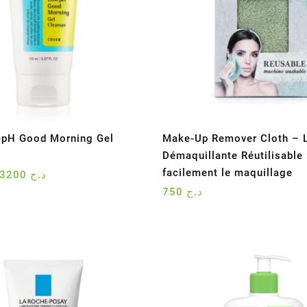
-pH Good Morning Gel
Make-Up Remover Cloth – L
Démaquillante Réutilisable
facilement le maquillage
Le
Le
3200
د.ج
prix
prix
750
د.ج
initial
actuel
était :
est :
د.ج 3200.
د.ج 4200.