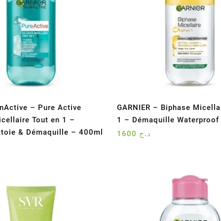
inActive – Pure Active
GARNIER – Biphase Micellai
cellaire Tout en 1 –
1 – Démaquille Waterproof 
ettoie & Démaquille – 400ml
1600
د.ج