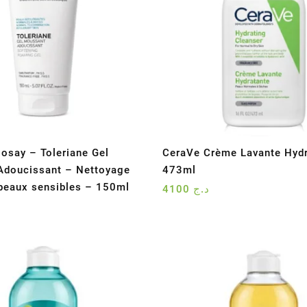
osay – Toleriane Gel
CeraVe Crème Lavante Hydr
Adoucissant – Nettoyage
473ml
peaux sensibles – 150ml
4100
د.ج