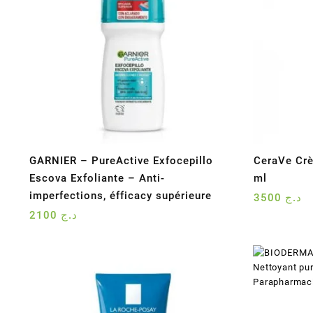
GARNIER – PureActive Exfocepillo
CeraVe Crè
Escova Exfoliante – Anti-
ml
imperfections, éfficacy supérieure
3500
د.ج
2100
د.ج