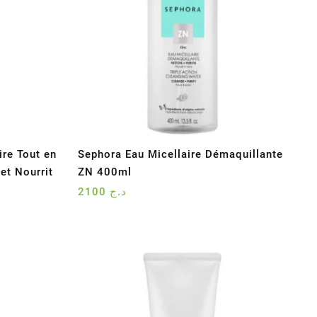
re Tout en
Sephora Eau Micellaire Démaquillante
et Nourrit
ZN 400ml
2100
د.ج