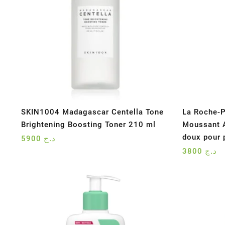
SKIN1004 Madagascar Centella Tone
La Roche-P
Brightening Boosting Toner 210 ml
Moussant 
doux pour 
5900
د.ج
3800
د.ج