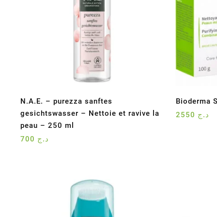
N.A.E. – purezza sanftes
Bioderma 
gesichtswasser – Nettoie et ravive la
2550
د.ج
peau – 250 ml
700
د.ج