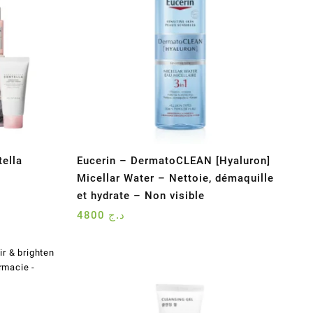
ella
Eucerin – DermatoCLEAN [Hyaluron]
Micellar Water – Nettoie, démaquille
et hydrate – Non visible
4800
د.ج
د.ج 5900.