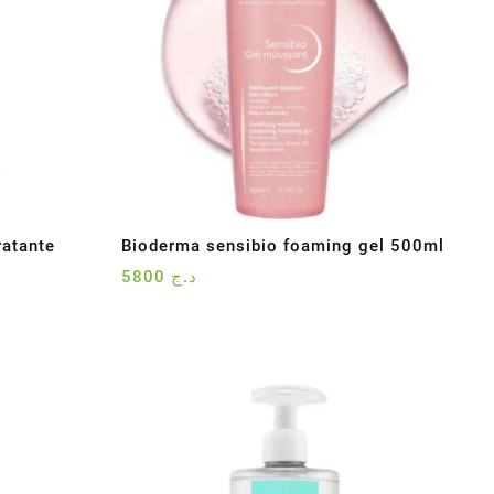
atante
Bioderma sensibio foaming gel 500ml
5800
د.ج