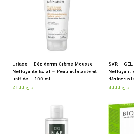
Uriage – Dépiderrm Crème Mousse
SVR – GEL
Nettoyante Éclat – Peau éclatante et
Nettoyant a
unifiée – 100 ml
désincrust
2100
د.ج
3000
د.ج