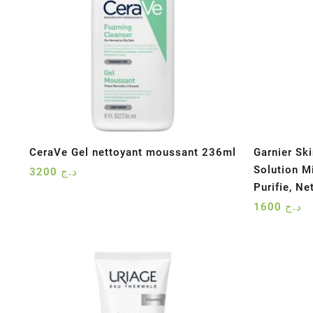
CeraVe Gel nettoyant moussant 236ml
Garnier Sk
Solution Mi
3200
د.ج
Purifie, N
1600
د.ج