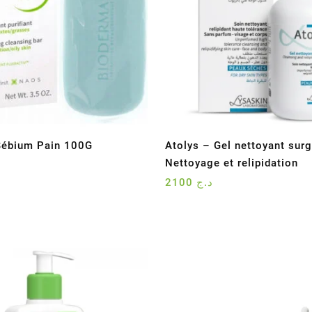
Sébium Pain 100G
Atolys – Gel nettoyant sur
Nettoyage et relipidation
2100
د.ج