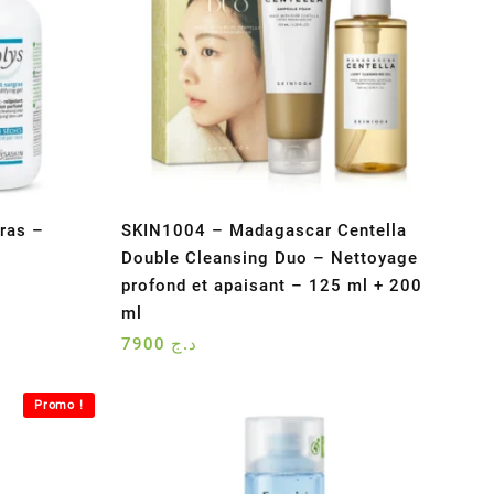
gras –
SKIN1004 – Madagascar Centella
Double Cleansing Duo – Nettoyage
profond et apaisant – 125 ml + 200
ml
7900
د.ج
Promo !