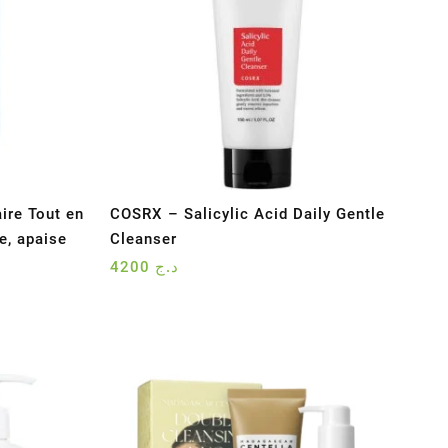
ire Tout en
COSRX – Salicylic Acid Daily Gentle
e, apaise
Cleanser
4200
د.ج