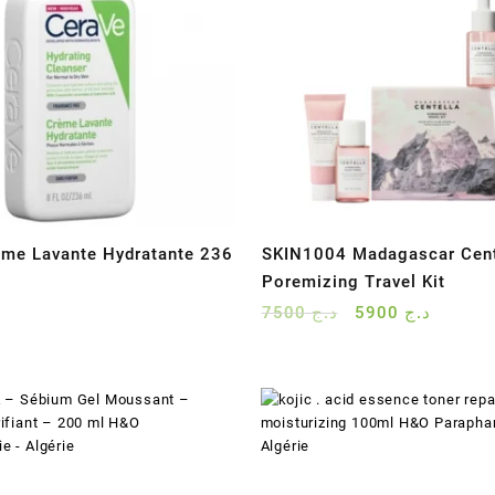
me Lavante Hydratante 236
SKIN1004 Madagascar Cent
Poremizing Travel Kit
Le
Le
7500
د.ج
5900
د.ج
prix
prix
initial
actuel
était :
est :
د.ج 7500.