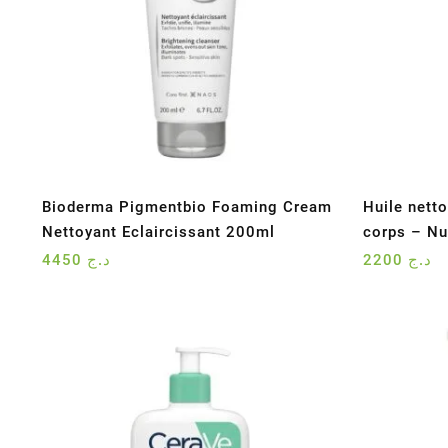
Bioderma Pigmentbio Foaming Cream
Huile nett
Nettoyant Eclaircissant 200ml
corps – Nu
4450
د.ج
2200
د.ج