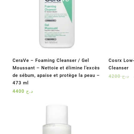
CeraVe – Foaming Cleanser / Gel
Cosrx Low
Moussant – Nettoie et élimine l’excès
Cleanser
de sébum, apaise et protège la peau –
4200
د.ج
473 ml
4400
د.ج