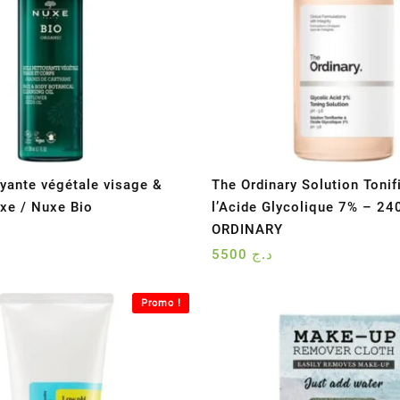
oyante végétale visage &
The Ordinary Solution Tonif
xe / Nuxe Bio
l’Acide Glycolique 7% – 2
ORDINARY
5500
د.ج
Promo !