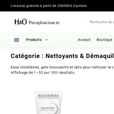
Skip
Livraison gratuite à partir de 20000DA d'achats
to
content
Produits
Acceuil
Boutique
Catégorie :
Nettoyants & Démaquil
Eaux micellaires, gels moussants et laits pour nettoyer le 
Trié
Affichage de 1–32 sur 100 résultats
du
plus
récent
au
plus
ancien