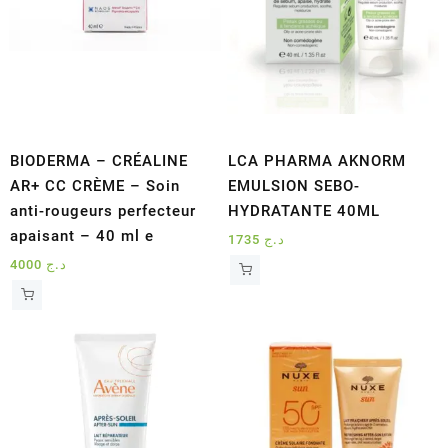
BIODERMA – CRÉALINE
LCA PHARMA AKNORM
AR+ CC CRÈME – Soin
EMULSION SEBO-
anti-rougeurs perfecteur
HYDRATANTE 40ML
apaisant – 40 ml e
1735
د.ج
4000
د.ج