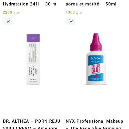
Hydratation 24H – 30 ml
pores et matité – 50ml
2200
د.ج
1300
د.ج
DR. ALTHEA – PDRN REJU
NYX Professional Makeup
5000 CREAM – Améliore
– The Face Glue Gripping