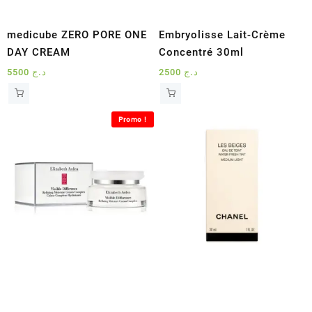
medicube ZERO PORE ONE
Embryolisse Lait-Crème
DAY CREAM
Concentré 30ml
5500
د.ج
2500
د.ج
Promo !