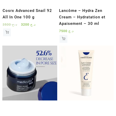
Cosrx Advanced Snail 92
Lancôme – Hydra Zen
All In One 100 g
Cream – Hydratation et
Apaisement – 30 ml
Le
Le
3500
د.ج
3200
د.ج
prix
prix
7500
د.ج
initial
actuel
était :
est :
د.ج 3200.
د.ج 3500.