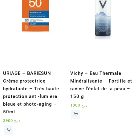
URIAGE – BARIESUN
Vichy – Eau Thermale
Crème protectrice
Minéralisante – Fortifie et
hydratante – Très haute
ravive l’éclat de la peau –
protection anti-lumière
150 g
bleue et photo-aging –
1900
د.ج
50ml
3900
د.ج