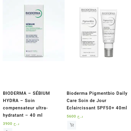
au
plus
ancien
BIODERMA – SÉBIUM
Bioderma Pigmentbio Daily
HYDRA – Soin
Care Soin de Jour
compensateur ultra-
Eclaircissant SPF50+ 40ml
hydratant – 40 ml
5600
د.ج
3900
د.ج