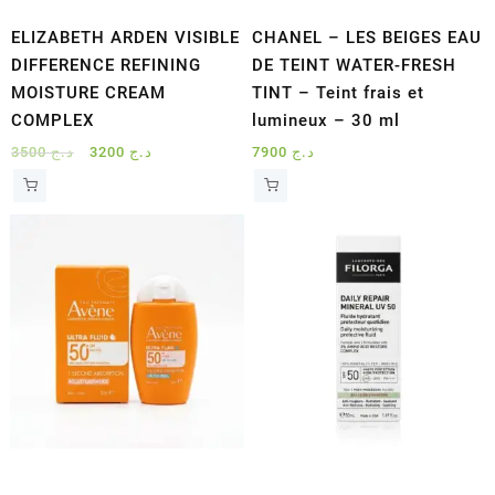
ELIZABETH ARDEN VISIBLE
CHANEL – LES BEIGES EAU
DIFFERENCE REFINING
DE TEINT WATER-FRESH
MOISTURE CREAM
TINT – Teint frais et
COMPLEX
lumineux – 30 ml
Le
Le
3500
د.ج
3200
د.ج
7900
د.ج
prix
prix
initial
actuel
était :
est :
د.ج 3200.
د.ج 3500.