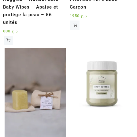
Baby Wipes – Apaise et
Garçon
protège la peau – 56
1950
د.ج
unités
600
د.ج