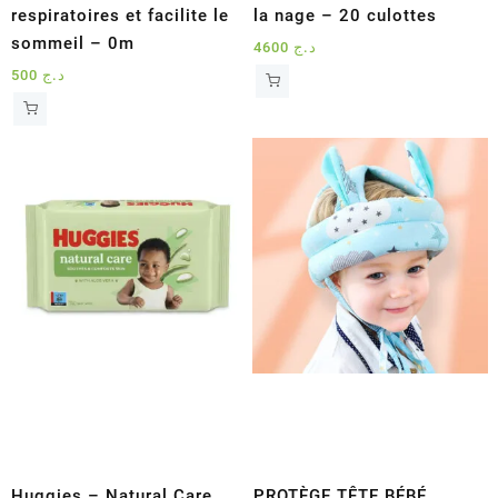
respiratoires et facilite le
la nage – 20 culottes
sommeil – 0m
4600
د.ج
500
د.ج
Huggies – Natural Care
PROTÈGE TÊTE BÉBÉ