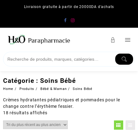
Skip
Livraison gratuite à partir de 20000DA d'achats
to
content
Catégorie :
Soins Bébé
Home
Produits
Bébé & Maman
Soins Bébé
Crèmes hydratantes pédiatriques et pommades pour le
change contre l’érythème fessier.
Trié
18 résultats affichés
du
plus
récent