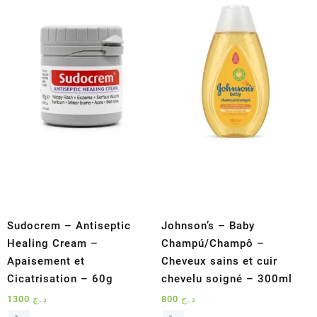
au
plus
ancien
Sudocrem – Antiseptic
Johnson’s – Baby
Healing Cream –
Champú/Champô –
Apaisement et
Cheveux sains et cuir
Cicatrisation – 60g
chevelu soigné – 300ml
1300
د.ج
800
د.ج