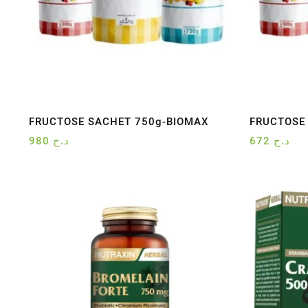
FRUCTOSE SACHET 750g-BIOMAX
FRUCTOSE
980
د.ج
672
د.ج