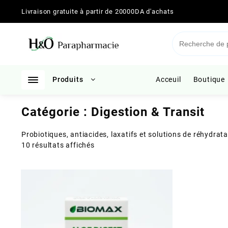
Skip
Livraison gratuite à partir de 20000DA d'achats
to
content
Produits
Acceuil
Boutique
Catégorie :
Digestion & Transit
Probiotiques, antiacides, laxatifs et solutions de réhydrata
Trié
10 résultats affichés
du
plus
récent
au
plus
ancien