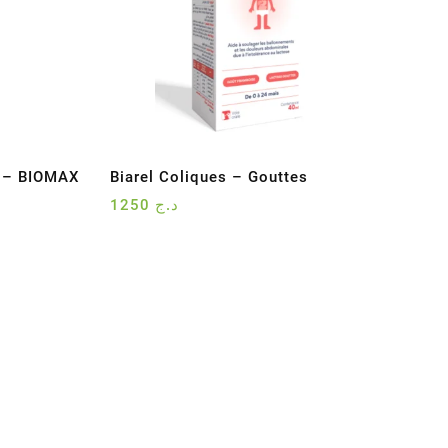
 – BIOMAX
Biarel Coliques – Gouttes
1250
د.ج