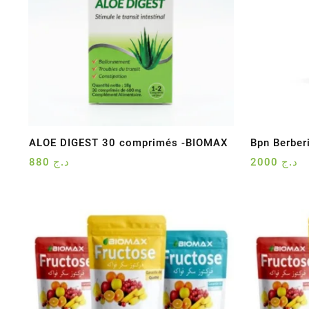
ALOE DIGEST 30 comprimés -BIOMAX
Bpn Berbe
880
د.ج
2000
د.ج