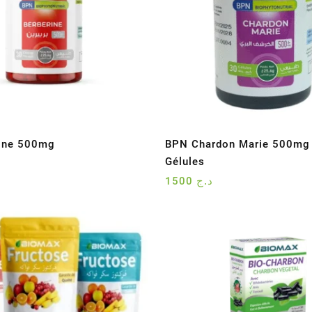
rine 500mg
BPN Chardon Marie 500mg
Gélules
1500
د.ج