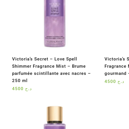
Victoria’s Secret – Love Spell
Victoria’s 
Shimmer Fragrance Mist – Brume
Fragrance 
parfumée scintillante avec nacres –
gourmand 
250 ml
4500
د.ج
4500
د.ج