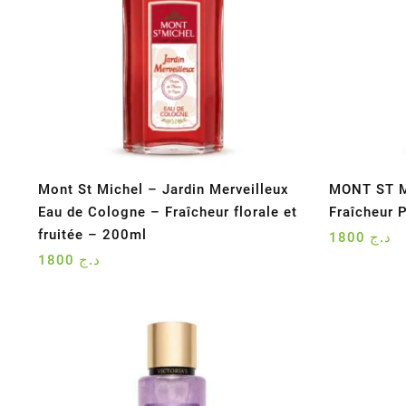
Mont St Michel – Jardin Merveilleux
MONT ST M
Eau de Cologne – Fraîcheur florale et
Fraîcheur 
fruitée – 200ml
1800
د.ج
1800
د.ج