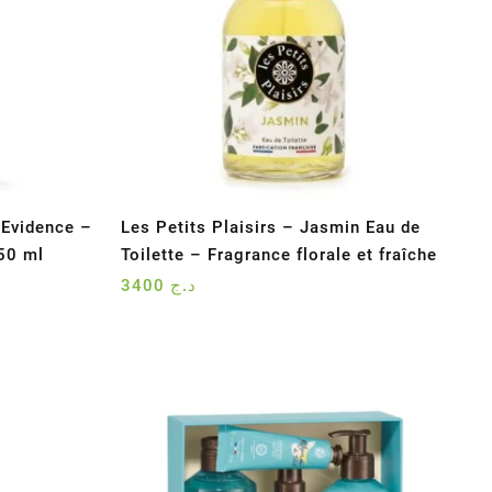
Evidence –
Les Petits Plaisirs – Jasmin Eau de
 50 ml
Toilette – Fragrance florale et fraîche
3400
د.ج
د.ج 5900.