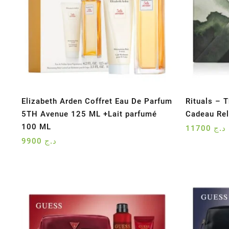
Elizabeth Arden Coffret Eau De Parfum
Rituals – T
5TH Avenue 125 ML +Lait parfumé
Cadeau Rel
100 ML
11700
د.ج
9900
د.ج