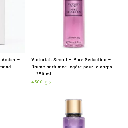
k Amber –
Victoria’s Secret – Pure Seduction –
rmand –
Brume parfumée légère pour le corps
– 250 ml
4500
د.ج