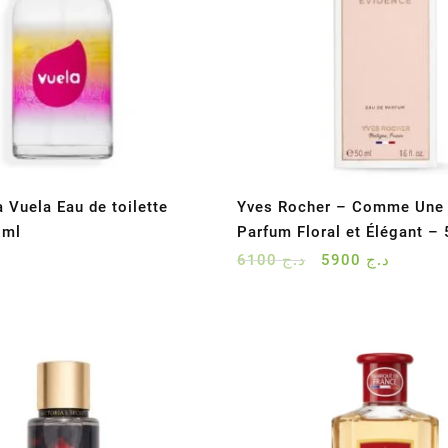
 Vuela Eau de toilette
Yves Rocher – Comme Une 
0ml
Parfum Floral et Élégant –
Le
Le
6100
د.ج
5900
د.ج
prix
prix
initial
actuel
était :
est :
د.ج 6100.