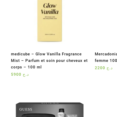
medicube – Glow Vanilla Fragrance
Mercadonia
Mist – Parfum et soin pour cheveux et
femme 10
corps – 100 ml
2200
د.ج
5900
د.ج