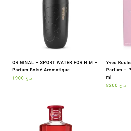
ORIGINAL – SPORT WATER FOR HIM –
Yves Roche
Parfum Boisé Aromatique
Parfum – P
ml
1900
د.ج
8200
د.ج