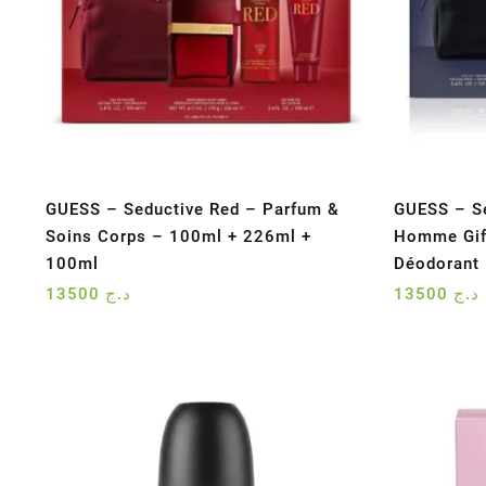
GUESS – Seductive Red – Parfum &
GUESS – Se
Soins Corps – 100ml + 226ml +
Homme Gif
100ml
Déodorant 
13500
د.ج
13500
د.ج