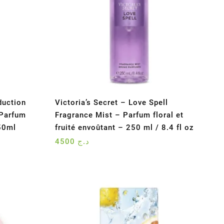
duction
Victoria’s Secret – Love Spell
 Parfum
Fragrance Mist – Parfum floral et
250ml
fruité envoûtant – 250 ml / 8.4 fl oz
4500
د.ج