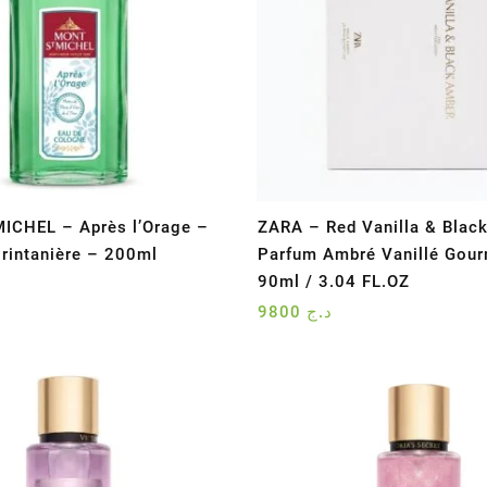
ICHEL – Après l’Orage –
ZARA – Red Vanilla & Blac
Printanière – 200ml
Parfum Ambré Vanillé Gou
90ml / 3.04 FL.OZ
9800
د.ج