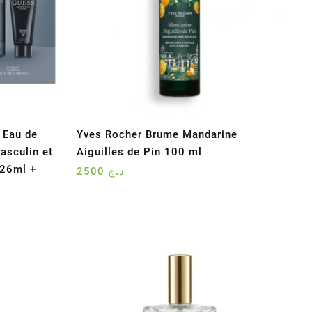
 Eau de
Yves Rocher Brume Mandarine
asculin et
Aiguilles de Pin 100 ml
226ml +
2500
د.ج