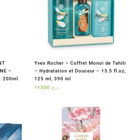
NT
Yves Rocher – Coffret Monoi de Tahiti
NE –
– Hydratation et Douceur – 13.5 fl.oz,
 – 200ml
125 ml, 390 ml
11500
د.ج