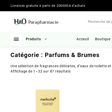
Skip
Livraison gratuite à partir de 20000DA d'achats
to
content
Produits
Acceuil
Boutique
Catégorie :
Parfums & Brumes
Une sélection de fragrances délicates, d’eaux de toilette 
Trié
Affichage de 1–32 sur 87 résultats
du
plus
récent
au
plus
ancien