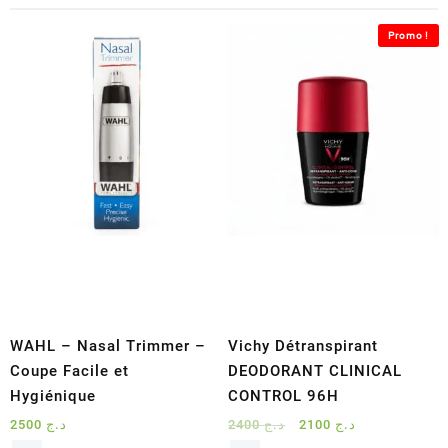
Promo !
WAHL – Nasal Trimmer –
Vichy Détranspirant
Coupe Facile et
DEODORANT CLINICAL
Hygiénique
CONTROL 96H
Le
Le
2500
د.ج
2400
د.ج
2100
د.ج
prix
prix