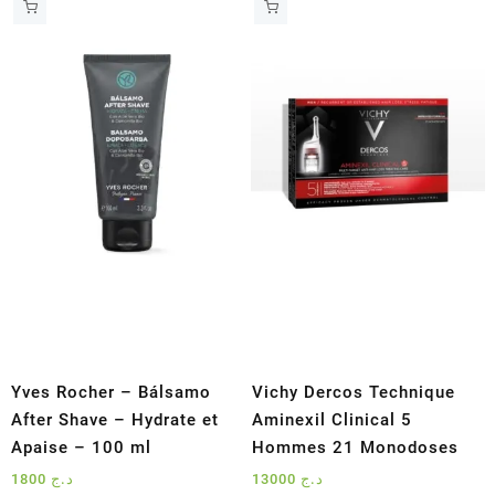
initial
actuel
était :
est :
د.ج 2100.
د.ج 2400.
Yves Rocher – Bálsamo
Vichy Dercos Technique
After Shave – Hydrate et
Aminexil Clinical 5
Apaise – 100 ml
Hommes 21 Monodoses
1800
د.ج
13000
د.ج