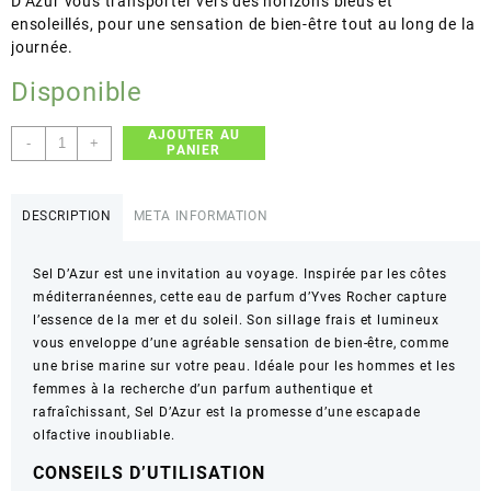
D’Azur vous transporter vers des horizons bleus et
ensoleillés, pour une sensation de bien-être tout au long de la
journée.
Disponible
AJOUTER AU
quantité
-
+
PANIER
de
Yves
Rocher
DESCRIPTION
META INFORMATION
-
Sel
Sel D’Azur est une invitation au voyage. Inspirée par les côtes
D'Azur
méditerranéennes, cette eau de parfum d’Yves Rocher capture
-
l’essence de la mer et du soleil. Son sillage frais et lumineux
Parfum
vous enveloppe d’une agréable sensation de bien-être, comme
Frais
une brise marine sur votre peau. Idéale pour les hommes et les
et
femmes à la recherche d’un parfum authentique et
Lumineux
rafraîchissant, Sel D’Azur est la promesse d’une escapade
-
olfactive inoubliable.
100ml
CONSEILS D’UTILISATION