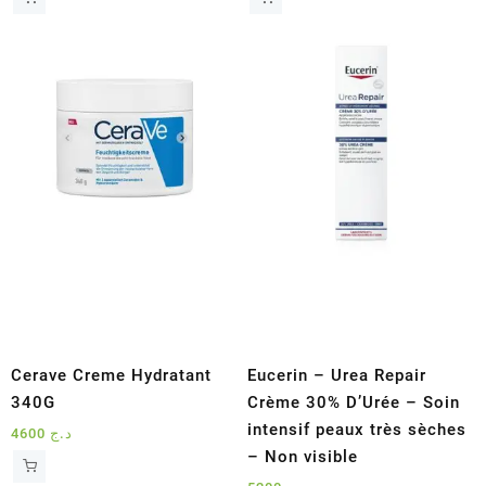
Cerave Creme Hydratant
Eucerin – Urea Repair
340G
Crème 30% D’Urée – Soin
intensif peaux très sèches
4600
د.ج
– Non visible