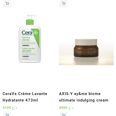
prix
prix
prix
prix
initial
actuel
initial
actuel
était :
est :
était :
est :
د.ج 920.
د.ج 1490.
د.ج 3200.
د.ج 3500.
CeraVe Crème Lavante
AXIS-Y ay&me biome
Hydratante 473ml
ultimate indulging cream
4100
د.ج
4500
د.ج