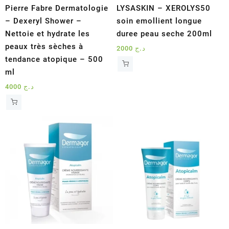
Pierre Fabre Dermatologie
LYSASKIN – XEROLYS50
– Dexeryl Shower –
soin emollient longue
Nettoie et hydrate les
duree peau seche 200ml
peaux très sèches à
2000
د.ج
tendance atopique – 500
ml
4000
د.ج