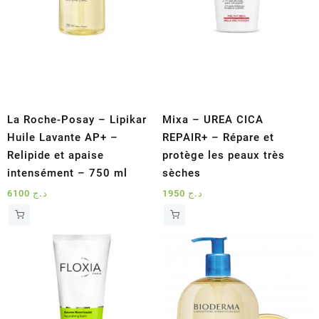
La Roche-Posay – Lipikar
Mixa – UREA CICA
Huile Lavante AP+ –
REPAIR+ – Répare et
Relipide et apaise
protège les peaux très
intensément – 750 ml
sèches
6100
د.ج
1950
د.ج