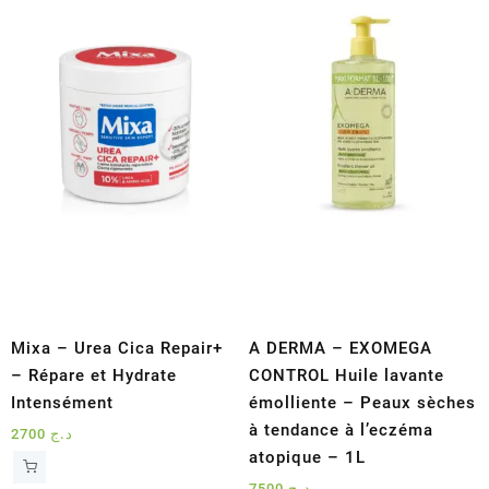
au
plus
ancien
Mixa – Urea Cica Repair+
A DERMA – EXOMEGA
– Répare et Hydrate
CONTROL Huile lavante
Intensément
émolliente – Peaux sèches
à tendance à l’eczéma
2700
د.ج
atopique – 1L
7500
د.ج