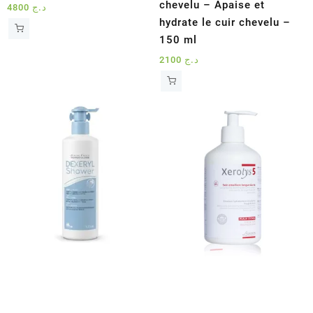
chevelu – Apaise et
4800
د.ج
hydrate le cuir chevelu –
150 ml
2100
د.ج