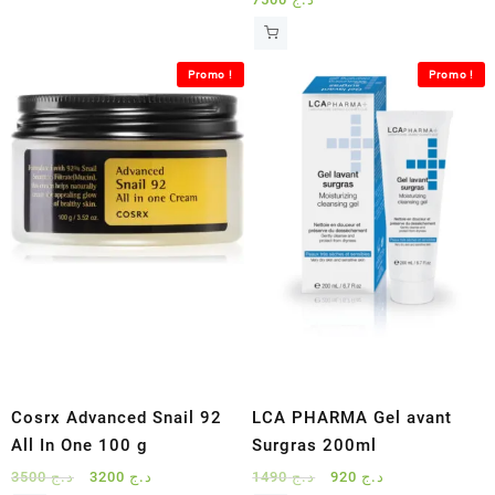
Promo !
Promo !
Cosrx Advanced Snail 92
LCA PHARMA Gel avant
All In One 100 g
Surgras 200ml
Le
Le
Le
Le
3500
د.ج
3200
د.ج
1490
د.ج
920
د.ج