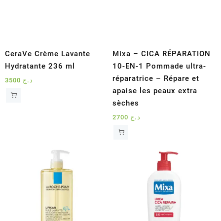
CeraVe Crème Lavante
Mixa – CICA RÉPARATION
Hydratante 236 ml
10-EN-1 Pommade ultra-
réparatrice – Répare et
3500
د.ج
apaise les peaux extra
sèches
2700
د.ج