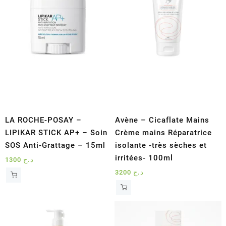
LA ROCHE-POSAY –
Avène – Cicaflate Mains
LIPIKAR STICK AP+ – Soin
Crème mains Réparatrice
SOS Anti-Grattage – 15ml
isolante -très sèches et
irritées- 100ml
1300
د.ج
3200
د.ج