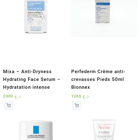
Mixa – Anti-Dryness
Perfederm Crème anti-
Hydrating Face Serum –
crevasses Pieds 50ml
Hydratation intense
Bionnex
2300
د.ج
1265
د.ج