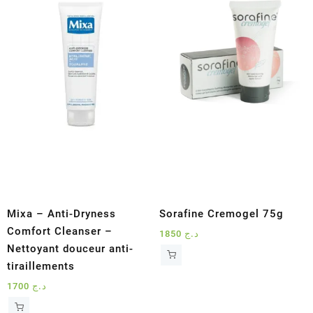
Mixa – Anti-Dryness
Sorafine Cremogel 75g
Comfort Cleanser –
1850
د.ج
Nettoyant douceur anti-
tiraillements
1700
د.ج