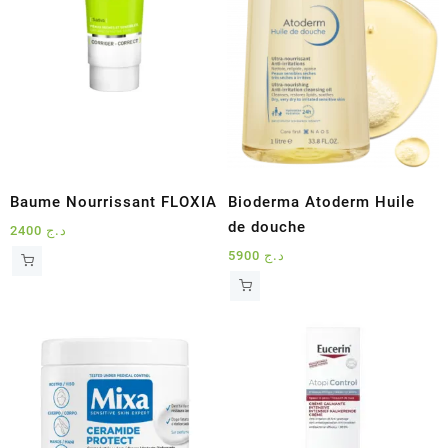
Baume Nourrissant FLOXIA
Bioderma Atoderm Huile
de douche
2400
د.ج
5900
د.ج