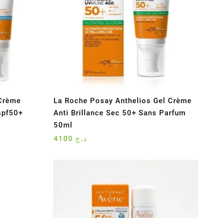
 Crème
La Roche Posay Anthelios Gel Crème
spf50+
Anti Brillance Sec 50+ Sans Parfum
50ml
4100
د.ج