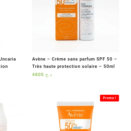
Uncaria
Avène – Crème sans parfum SPF 50 –
tion
Très haute protection solaire – 50ml
4800
د.ج
Promo !