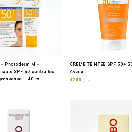
– Photoderm M –
CRÈME TEINTÉE SPF 50+ 50
 haute SPF 50 contre les
Avéne
grossesse – 40 ml
4200
د.ج