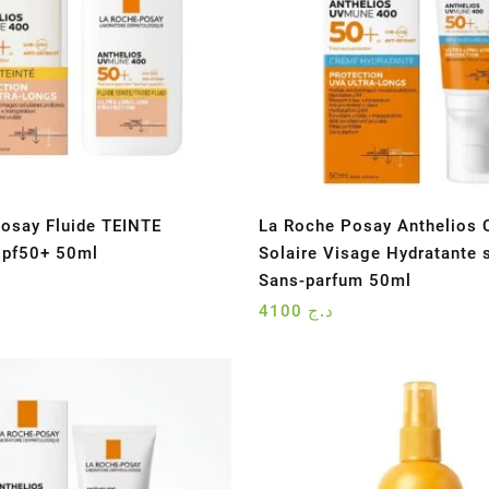
osay Fluide TEINTE
La Roche Posay Anthelios
spf50+ 50ml
Solaire Visage Hydratante 
Sans-parfum 50ml
4100
د.ج