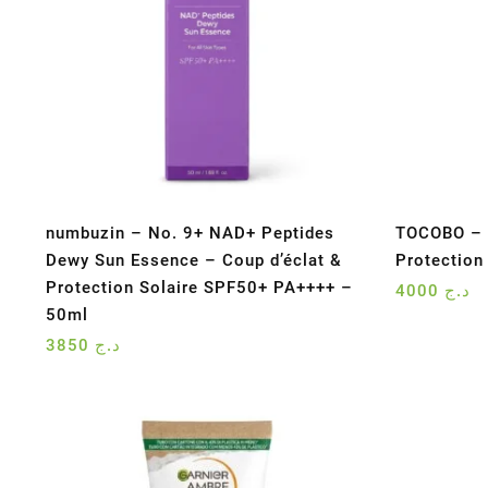
numbuzin – No. 9+ NAD+ Peptides
TOCOBO – 
Dewy Sun Essence – Coup d’éclat &
Protection
Protection Solaire SPF50+ PA++++ –
4000
د.ج
50ml
3850
د.ج