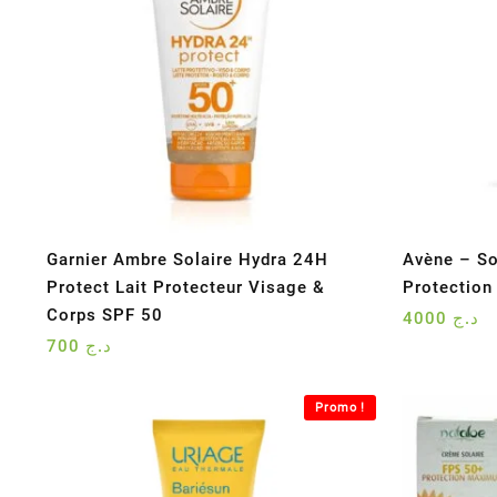
Garnier Ambre Solaire Hydra 24H
Avène – So
Protect Lait Protecteur Visage &
Protection 
Corps SPF 50
4000
د.ج
700
د.ج
Promo !