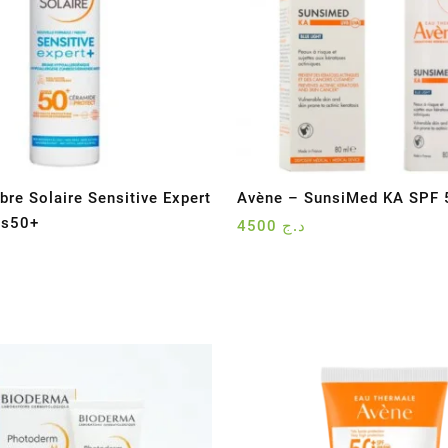
bre Solaire Sensitive Expert
Avène – SunsiMed KA SPF 
ps50+
4500
د.ج