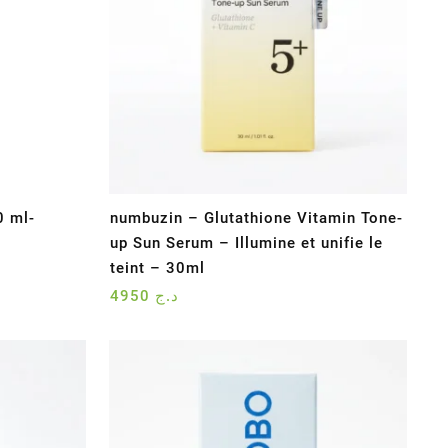
 ml-
numbuzin – Glutathione Vitamin Tone-
up Sun Serum – Illumine et unifie le
teint – 30ml
4950
د.ج