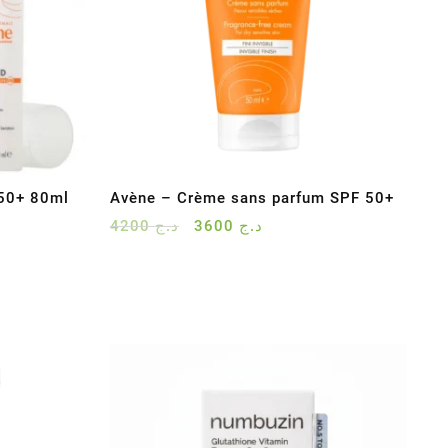
50+ 80ml
Avène – Crème sans parfum SPF 50+
Le
Le
4200
د.ج
3600
د.ج
prix
prix
initial
actuel
était :
est :
د.ج 3600.
د.ج 4200.