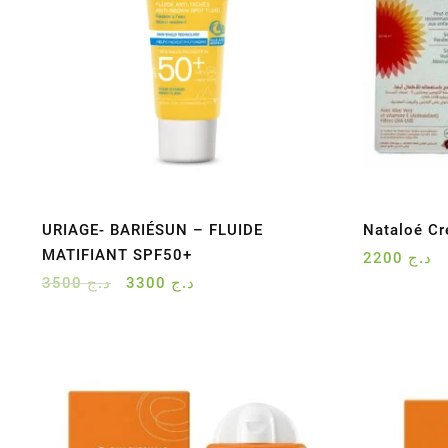
URIAGE- BARIÉSUN – FLUIDE
Nataloé Cr
MATIFIANT SPF50+
2200
د.ج
Le
Le
3500
د.ج
3300
د.ج
prix
prix
initial
actuel
était :
est :
د.ج 3300.
د.ج 3500.