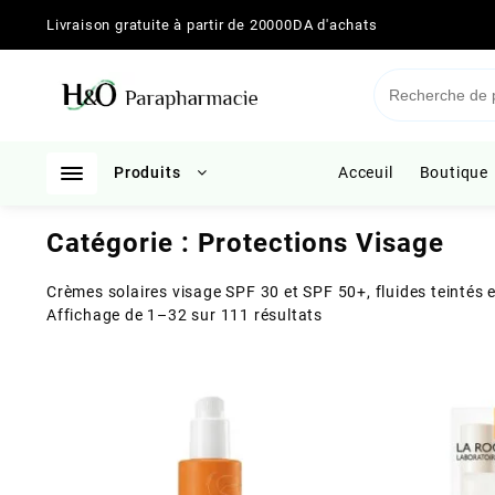
Skip
Livraison gratuite à partir de 20000DA d'achats
to
content
Produits
Acceuil
Boutique
Catégorie :
Protections Visage
Crèmes solaires visage SPF 30 et SPF 50+, fluides teintés e
Trié
Affichage de 1–32 sur 111 résultats
du
plus
récent
au
plus
ancien