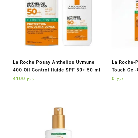
La Roche Posay Anthelios Uvmune
La Roche-P
400 Oil Control fluide SPF 50+ 50 ml
Touch Gel-
4100
د.ج
0
د.ج