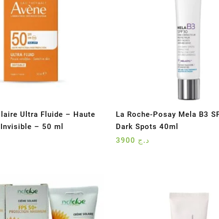
laire Ultra Fluide – Haute
La Roche-Posay Mela B3 SP
Invisible – 50 ml
Dark Spots 40ml
3900
د.ج