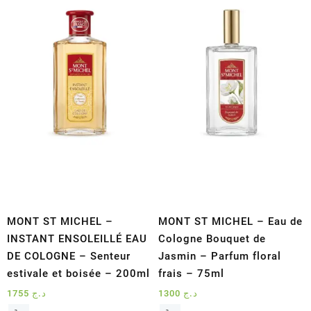
au
plus
ancien
MONT ST MICHEL –
MONT ST MICHEL – Eau de
INSTANT ENSOLEILLÉ EAU
Cologne Bouquet de
DE COLOGNE – Senteur
Jasmin – Parfum floral
estivale et boisée – 200ml
frais – 75ml
1755
د.ج
1300
د.ج