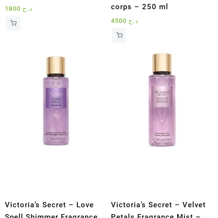
corps – 250 ml
1800
د.ج
4500
د.ج
Victoria’s Secret – Love
Victoria’s Secret – Velvet
Spell Shimmer Fragrance
Petals Fragrance Mist –