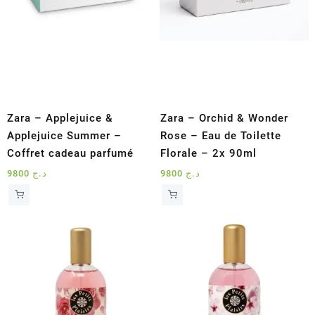
Zara – Applejuice &
Zara – Orchid & Wonder
Applejuice Summer –
Rose – Eau de Toilette
Coffret cadeau parfumé
Florale – 2x 90ml
9800
د.ج
9800
د.ج