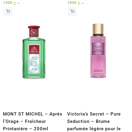
1300
د.ج
1800
د.ج
MONT ST MICHEL – Après
Victoria’s Secret – Pure
l’Orage – Fraîcheur
Seduction – Brume
Printanière – 200ml
parfumée légère pour le