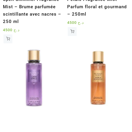
Mist – Brume parfumée
Parfum floral et gourmand
scintillante avec nacres –
– 250ml
250 ml
4500
د.ج
4500
د.ج