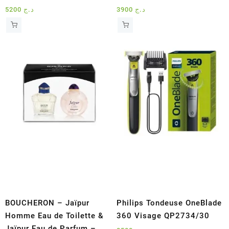
5200
د.ج
3900
د.ج
BOUCHERON – Jaïpur
Philips Tondeuse OneBlade
Homme Eau de Toilette &
360 Visage QP2734/30
Jaïpur Eau de Parfum –