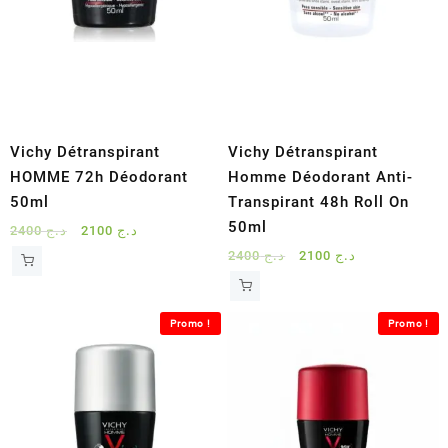
Vichy Détranspirant
Vichy Détranspirant
HOMME 72h Déodorant
Homme Déodorant Anti-
50ml
Transpirant 48h Roll On
50ml
Le
Le
2400
د.ج
2100
د.ج
prix
prix
Le
Le
2400
د.ج
2100
د.ج
initial
actuel
prix
prix
était :
est :
initial
actuel
د.ج 2100.
د.ج 2400.
était :
est :
Promo !
Promo !
د.ج 2100.
د.ج 2400.