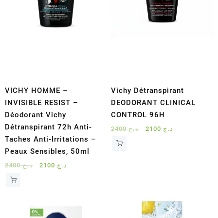
VICHY HOMME –
Vichy Détranspirant
INVISIBLE RESIST –
DEODORANT CLINICAL
Déodorant Vichy
CONTROL 96H
Détranspirant 72h Anti-
Le
Le
2400
د.ج
2100
د.ج
Taches Anti-Irritations –
prix
prix
initial
actuel
Peaux Sensibles, 50ml
était :
est :
Le
Le
2400
د.ج
2100
د.ج
د.ج 2100.
د.ج 2400.
prix
prix
initial
actuel
était :
est :
د.ج 2100.
د.ج 2400.