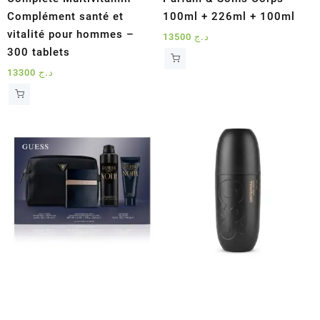
Complément santé et
100ml + 226ml + 100ml
vitalité pour hommes –
13500
د.ج
300 tablets
13300
د.ج