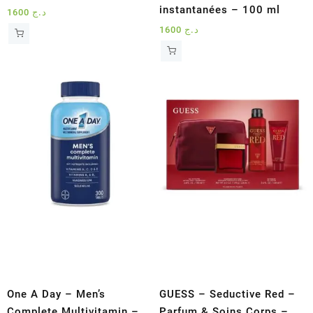
instantanées – 100 ml
1600
د.ج
1600
د.ج
One A Day – Men’s
GUESS – Seductive Red –
Complete Multivitamin –
Parfum & Soins Corps –