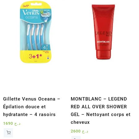
au
plus
ancien
Gillette Venus Oceana –
MONTBLANC – LEGEND
Épilation douce et
RED ALL OVER SHOWER
hydratante – 4 rasoirs
GEL – Nettoyant corps et
cheveux
1690
د.ج
2600
د.ج