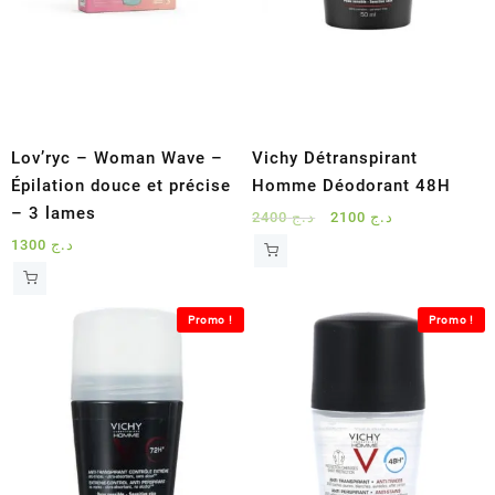
Lov’ryc – Woman Wave –
Vichy Détranspirant
Épilation douce et précise
Homme Déodorant 48H
– 3 lames
Le
Le
2400
د.ج
2100
د.ج
prix
prix
1300
د.ج
initial
actuel
était :
est :
د.ج 2100.
د.ج 2400.
Promo !
Promo !