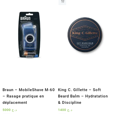
Braun – MobileShave M-60
King C. Gillette – Soft
– Rasage pratique en
Beard Balm – Hydratation
déplacement
& Discipline
5000
د.ج
1400
د.ج