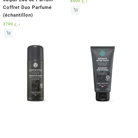
8500
د.ج
Coffret Duo Parfumé
(échantillon)
2700
د.ج