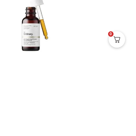
0
THE ORDINARY 100% Huile
De Graines De Bourrache
Bio Pressée À Froid 30ml
3500
د.ج
© 2026
H&O Parapharmacie – Algérie
Designed by