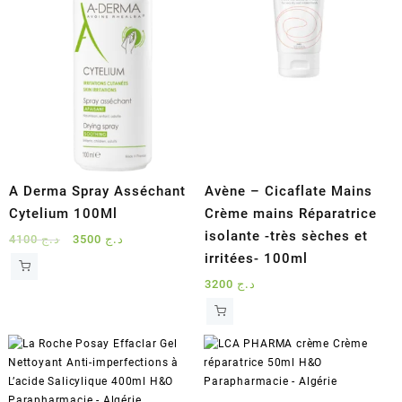
A Derma Spray Asséchant
Avène – Cicaflate Mains
Cytelium 100Ml
Crème mains Réparatrice
isolante -très sèches et
Le
Le
4100
د.ج
3500
د.ج
prix
prix
irritées- 100ml
initial
actuel
3200
د.ج
était :
est :
د.ج 3500.
د.ج 4100.