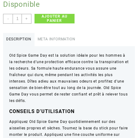
Disponible
AJOUTER AU
quantité
-
+
PANIER
de
Old
Spice
DESCRIPTION
META INFORMATION
–
GAME
Old Spice Game Day est la solution idéale pour les hommes à
DAY
la recherche d’une protection efficace contre la transpiration et
–
les odeurs. Sa formule haute endurance vous assure une
Haute
fraîcheur qui dure, même pendant les activités les plus
Endurance
intenses. Dîtes adieu aux mauvaises odeurs et profitez d’une
–
sensation de bien-être tout au long de la journée. Old Spice
85g
Game Day vous permet de rester confiant et prêt à relever tous
les défis.
CONSEILS D’UTILISATION
Appliquez Old Spice Game Day quotidiennement sur des
aisselles propres et sèches. Tournez la base du stick pour faire
monter le produit. Appliquez une fine couche uniforme sur