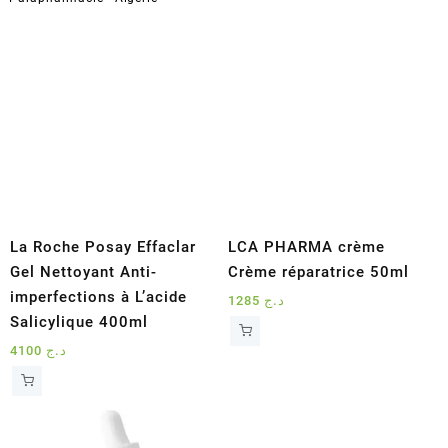
La Roche Posay Effaclar
LCA PHARMA crème
Gel Nettoyant Anti-
Crème réparatrice 50ml
imperfections à L’acide
1285
د.ج
Salicylique 400ml
4100
د.ج