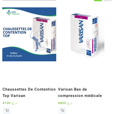
récent
au
plus
ancien
Chaussettes De Contention
Varisan Bas de
Top Varisan
compression médicale
4100
د.ج
6800
د.ج