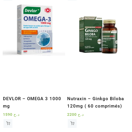
DEVLOR – OMEGA 3 1000
Nutraxin – Ginkgo Biloba
mg
120mg ( 60 comprimés)
1590
د.ج
2200
د.ج