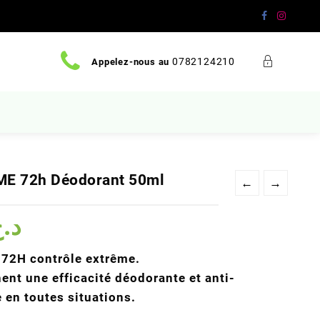
0782124210
Appelez-nous au
ME 72h Déodorant 50ml
←
→
Le
د.
prix
actuel
 72H contrôle extrême.
est :
nt une efficacité déodorante et anti-
د.ج 2100.
د.ج 2400.
 en toutes situations.