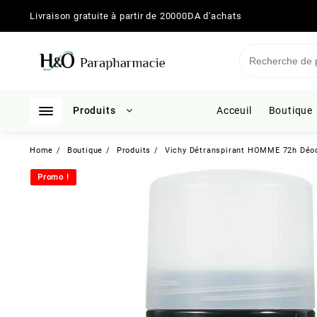
Skip
Livraison gratuite à partir de 20000DA d'achats
to
content
Produits
Acceuil
Boutique
Home
Boutique
Produits
Vichy Détranspirant HOMME 72h Déo
Promo !
Promo !