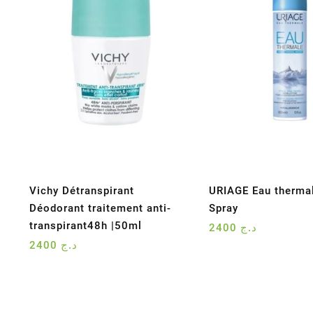
Vichy Détranspirant
URIAGE Eau therma
Déodorant traitement anti-
Spray
transpirant48h |50ml
2400
د.ج
2400
د.ج