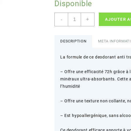
Disponible
quantité
-
+
AJOUTER A
de
Vichy
Détranspirant
HOMME
DESCRIPTION
META INFORMAT
72h
Déodorant
La formule de ce deodorant anti tr
50ml
– Offre une efficacité 72h grâce à 
minéraux ultra-absorbants. Cette a
l’humidité
– Offre une texture non collante, no
– Est hypoallergénique, sans alcoo
Ce deodorant efficace apporte à vo