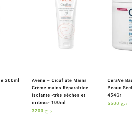
le 300ml
Avène – Cicaflate Mains
CeraVe Ba
Crème mains Réparatrice
Peaux Sèc
isolante -très sèches et
454Gr
irritées- 100ml
5500
د.ج
3200
د.ج