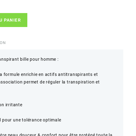
U PANIER
ION
anspirant bille pour homme :
la formule enrichie en actifs antitranspirants et
ssociation permet de réguler la transpiration et
n irritante
l pour une tolérance optimale
tre peau douceur & confort pour être protégé toute la