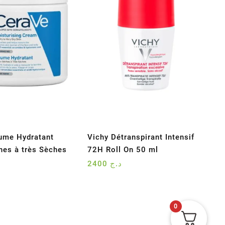
ume Hydratant
Vichy Détranspirant Intensif
hes à très Sèches
72H Roll On 50 ml
2400
د.ج
0