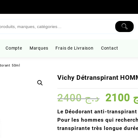
Compte
Marques
Frais de Livraison
Contact
dorant 50ml
Vichy Détranspirant HOM
Le
2400
د.ج
2100
ج
prix
initial
Le Déodorant anti-transpirant
était :
Pour les hommes qui recherche
transpirante très longue durée