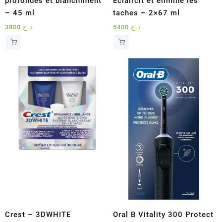
profondes et blanchiment
Éclaircit et élimine les
– 45 ml
taches – 2×67 ml
3800
د.ج
5400
د.ج
Crest – 3DWHITE
Oral B Vitality 300 Protect