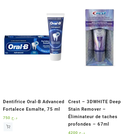
récent
au
plus
ancien
Dentifrice Oral-B Advanced
Crest – 3DWHITE Deep
Fortalece Esmalte, 75 ml
Stain Remover –
Éliminateur de taches
750
د.ج
profondes – 67ml
4200
د.ج