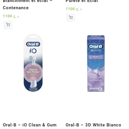
Blanchiment et éclat –
Pureté et Éclat
Contenance
1100
د.ج
1100
د.ج
Oral-B – iO Clean & Gum
Oral-B – 3D White Bianco