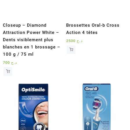
Closeup – Diamond
Brossettes Oral-b Cross
Attraction Power White –
Action 4 têtes
Dents visiblement plus
2500
د.ج
blanches en 1 brossage –
100 g / 75 ml
700
د.ج