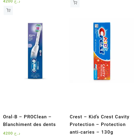
4200
د.ج
Oral-B – PROClean –
Crest – Kid’s Crest Cavity
Blanchiment des dents
Protection – Protection
anti-caries – 130g
4200
د.ج