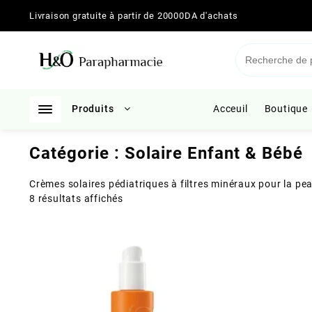
Skip
Livraison gratuite à partir de 20000DA d'achats
to
content
Produits
Acceuil
Boutique
Catégorie :
Solaire Enfant & Bébé
Crèmes solaires pédiatriques à filtres minéraux pour la pe
Trié
8 résultats affichés
du
plus
récent
au
plus
ancien