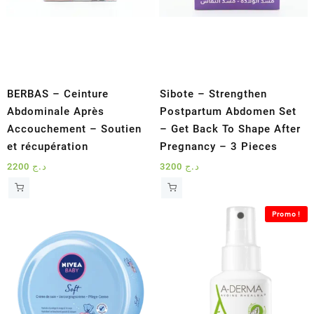
BERBAS – Ceinture
Sibote – Strengthen
Abdominale Après
Postpartum Abdomen Set
Accouchement – Soutien
– Get Back To Shape After
et récupération
Pregnancy – 3 Pieces
2200
د.ج
3200
د.ج
Promo !