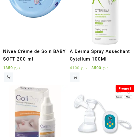
Nivea Crème de Soin BABY
A Derma Spray Asséchant
SOFT 200 ml
Cytelium 100Ml
Le
Le
1850
د.ج
4100
د.ج
3500
د.ج
prix
prix
initial
actuel
était :
est :
Promo !
د.ج 3500.
د.ج 4100.