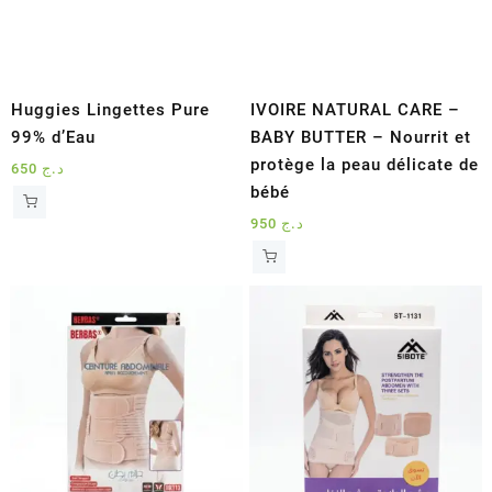
Huggies Lingettes Pure
IVOIRE NATURAL CARE –
99% d’Eau
BABY BUTTER – Nourrit et
protège la peau délicate de
650
د.ج
bébé
950
د.ج