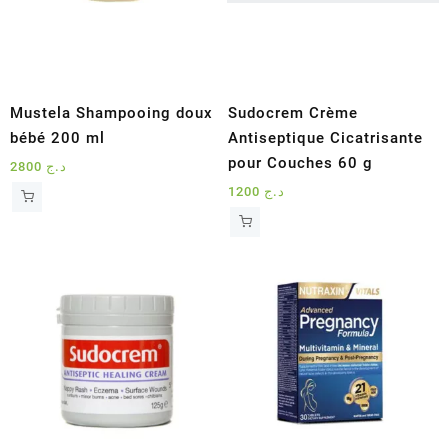
Mustela Shampooing doux
Sudocrem Crème
bébé 200 ml
Antiseptique Cicatrisante
pour Couches 60 g
2800
د.ج
1200
د.ج