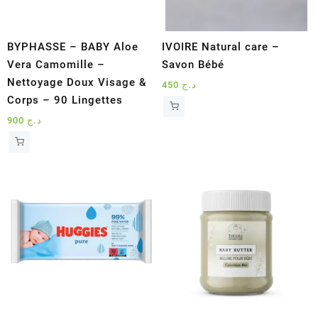
BYPHASSE – BABY Aloe
IVOIRE Natural care –
Vera Camomille –
Savon Bébé
Nettoyage Doux Visage &
450
د.ج
Corps – 90 Lingettes
900
د.ج