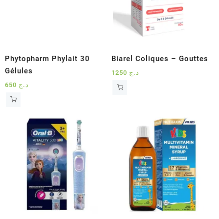
Phytopharm Phylait 30
Biarel Coliques – Gouttes
Gélules
1250
د.ج
650
د.ج