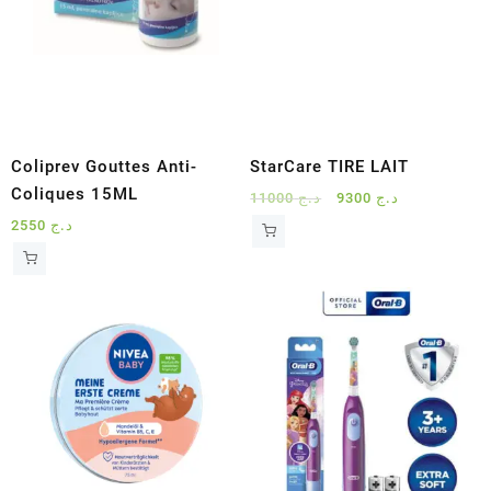
Coliprev Gouttes Anti-
StarCare TIRE LAIT
Coliques 15ML
Le
Le
11000
د.ج
9300
د.ج
prix
prix
2550
د.ج
initial
actuel
était :
est :
د.ج 9300.
د.ج 11000.