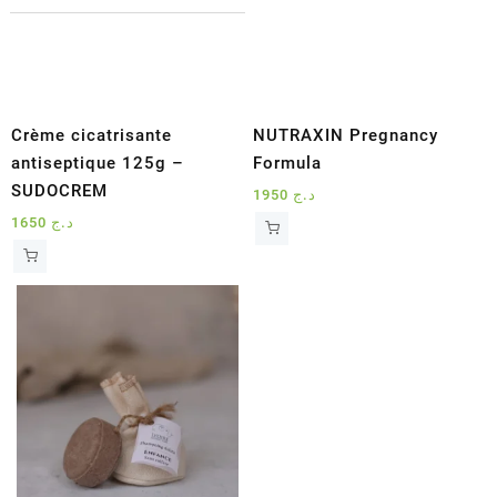
Crème cicatrisante
NUTRAXIN Pregnancy
antiseptique 125g –
Formula
SUDOCREM
1950
د.ج
1650
د.ج