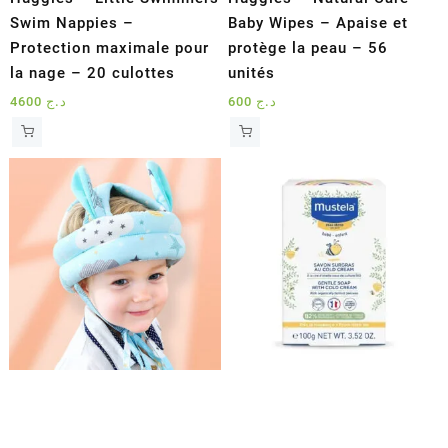
Swim Nappies –
Baby Wipes – Apaise et
Protection maximale pour
protège la peau – 56
la nage – 20 culottes
unités
4600
د.ج
600
د.ج