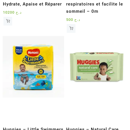
Hydrate, Apaise et Réparer
respiratoires et facilite le
sommeil – 0m
10200
د.ج
500
د.ج
Huggies – Little Swimmers
Huggies – Natural Care