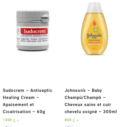
au
plus
ancien
Sudocrem – Antiseptic
Johnson’s – Baby
Healing Cream –
Champú/Champô –
Apaisement et
Cheveux sains et cuir
Cicatrisation – 60g
chevelu soigné – 300ml
1300
د.ج
800
د.ج