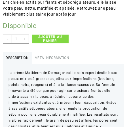
Enrichie en actifs purifiants et séborégulateurs, elle laisse
votre peau nette, matifiée et apaisée. Retrouvez une peau
visiblement plus saine jour après jour.
Disponible
AJOUTER AU
quantité
-
+
PANIER
de
Dermagor
–
DESCRIPTION
META INFORMATION
Matiderm
Crème
La crème Matiderm de Dermagor est le soin expert destiné aux
Anti-
peaux mixtes à grasses sujettes aux imperfections (boutons,
Imperfections
points noirs, rougeurs) et à la brillance excessive. Sa formule
–
innovante a été conçue pour agir sur plusieurs fronts : elle
Réduit
aide à assainir la peau, à réduire l’apparence des
imperfections
imperfections existantes et à prévenir leur réapparition. Grâce
et
à ses actifs séborégulateurs, elle régule la production de
contrôle
sébum pour une peau durablement matifiée. Les résultats sont
brillance
visibles rapidement : le grain de peau est affiné, les pores sont
–
désincrustés, et le teint est plus uniforme et lumineux.
40