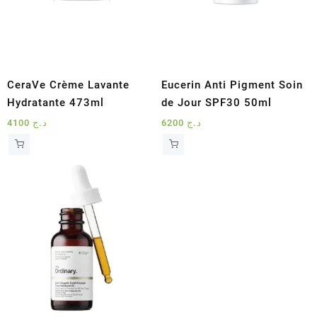
CeraVe Crème Lavante
Eucerin Anti Pigment Soin
Hydratante 473ml
de Jour SPF30 50ml
4100
د.ج
6200
د.ج