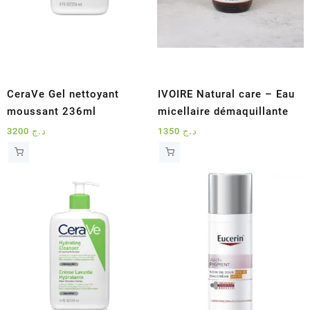
CeraVe Gel nettoyant
IVOIRE Natural care – Eau
moussant 236ml
micellaire démaquillante
3200
د.ج
1350
د.ج