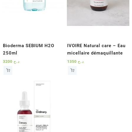
Bioderma SEBIUM H2O
IVOIRE Natural care – Eau
250ml
micellaire démaquillante
3200
د.ج
1350
د.ج