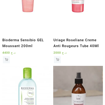
Bioderma Sensibio GEL
Uriage Roseliane Creme
Moussant 200ml
Anti Rougeurs Tube 40Ml
4400
د.ج
2000
د.ج