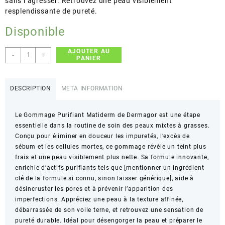
sans l’agresser. Retrouvez une peau visiblement
resplendissante de pureté.
Disponible
AJOUTER AU
quantité
-
+
PANIER
de
Dermagor
–
DESCRIPTION
META INFORMATION
Matiderm
–
Le Gommage Purifiant Matiderm de Dermagor est une étape
Gommage
essentielle dans la routine de soin des peaux mixtes à grasses.
purifiant
Conçu pour éliminer en douceur les impuretés, l’excès de
visage
sébum et les cellules mortes, ce gommage révèle un teint plus
–
frais et une peau visiblement plus nette. Sa formule innovante,
50
enrichie d’actifs purifiants tels que [mentionner un ingrédient
ml
clé de la formule si connu, sinon laisser générique], aide à
désincruster les pores et à prévenir l’apparition des
imperfections. Appréciez une peau à la texture affinée,
débarrassée de son voile terne, et retrouvez une sensation de
pureté durable. Idéal pour désengorger la peau et préparer le