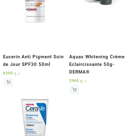
Eucerin Anti Pigment Soin
Aquax Whitening Crème
de Jour SPF30 50ml
Eclaircissante 50g-
DERMA®
6200
د.ج
2965
د.ج