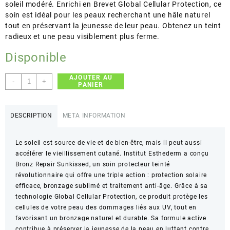
soleil modéré. Enrichi en Brevet Global Cellular Protection, ce
soin est idéal pour les peaux recherchant une hâle naturel
tout en préservant la jeunesse de leur peau. Obtenez un teint
radieux et une peau visiblement plus ferme.
Disponible
AJOUTER AU
quantité
-
+
PANIER
de
Institut
Esthederm
DESCRIPTION
META INFORMATION
–
Bronz
Le soleil est source de vie et de bien-être, mais il peut aussi
Repair
accélérer le vieillissement cutané. Institut Esthederm a conçu
Sunkissed
Bronz Repair Sunkissed, un soin protecteur teinté
–
révolutionnaire qui offre une triple action : protection solaire
Soin
efficace, bronzage sublimé et traitement anti-âge. Grâce à sa
protecteur
technologie Global Cellular Protection, ce produit protège les
teinté
cellules de votre peau des dommages liés aux UV, tout en
anti-
favorisant un bronzage naturel et durable. Sa formule active
rides
contribue à préserver la jeunesse de la peau en luttant contre
et