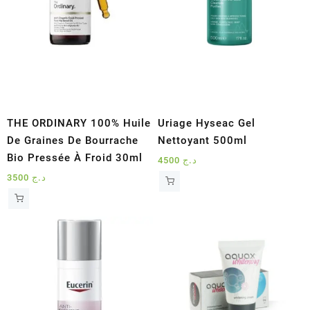
THE ORDINARY 100% Huile
Uriage Hyseac Gel
De Graines De Bourrache
Nettoyant 500ml
Bio Pressée À Froid 30ml
4500
د.ج
3500
د.ج