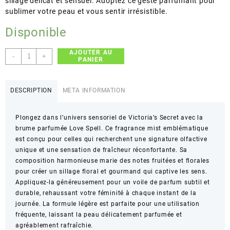
sillage délicat et sensuel. Adoptez ce geste parfumant pour
sublimer votre peau et vous sentir irrésistible.
Disponible
AJOUTER AU
quantité
-
+
PANIER
de
Victoria's
Secret
DESCRIPTION
META INFORMATION
–
Love
Plongez dans l’univers sensoriel de Victoria’s Secret avec la
Spell
brume parfumée Love Spell. Ce fragrance mist emblématique
Fragrance
est conçu pour celles qui recherchent une signature olfactive
Mist
unique et une sensation de fraîcheur réconfortante. Sa
–
composition harmonieuse marie des notes fruitées et florales
Brume
pour créer un sillage floral et gourmand qui captive les sens.
parfumée
Appliquez-la généreusement pour un voile de parfum subtil et
pour
durable, rehaussant votre féminité à chaque instant de la
le
journée. La formule légère est parfaite pour une utilisation
corps
fréquente, laissant la peau délicatement parfumée et
–
agréablement rafraîchie.
250