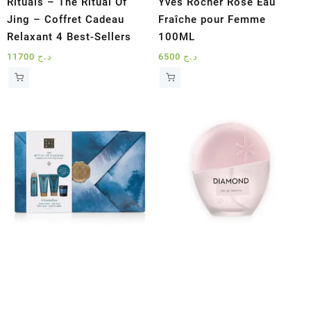
Rituals – The Ritual Of
Yves Rocher Rose Eau
Jing – Coffret Cadeau
Fraîche pour Femme
Relaxant 4 Best-Sellers
100ML
11700
د.ج
6500
د.ج