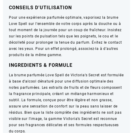
ml
CONSEILS D’UTILISATION
/
8.4
Pour une expérience parfumée optimale, vaporisez la brume
fl
Love Spell sur l’ensemble de votre corps après la douche ou à
oz
tout moment de la journée pour un coup de fraîcheur. Insistez
sur les points de pulsation tels que les poignets, le cou et le
décolleté pour prolonger la tenue du parfum. Évitez le contact
avec les yeux. Pour un effet prolongé, associez-la à d’autres
produits de la même gamme.
INGREDIENTS & FORMULE
La brume parfumée Love Spell de Victoria’s Secret est formulée
à base d’alcool dénaturé pour une diffusion optimale des
notes parfumées. Les extraits de fruits et de fleurs composent
la fragrance principale, créant un mélange harmonieux et
subtil. La formule, conçue pour être légère et non grasse,
assure une sensation de confort sur la peau sans laisser de
résidus. Bien que la liste complète des ingrédients ne soit pas
visible sur l’image, la gamme Victoria’s Secret est reconnue
pour ses fragrances délicates et ses formules respectueuses
du corps.