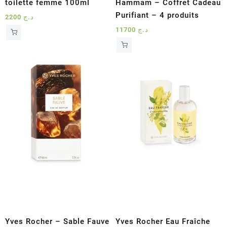
toilette femme 100ml
Hammam – Coffret Cadeau
Purifiant – 4 produits
2200
د.ج
11700
د.ج
Yves Rocher – Sable Fauve
Yves Rocher Eau Fraîche