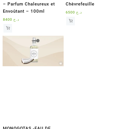
– Parfum Chaleureux et
Chèvrefeuille
Envoûtant – 100ml
6500
د.ج
8400
د.ج
MONOGOTAS -EAU DE