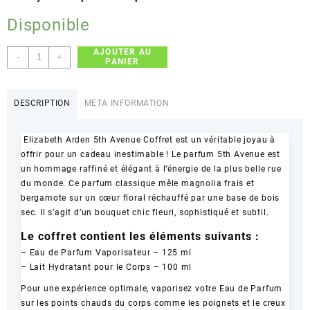
Disponible
AJOUTER AU
quantité
-
+
PANIER
de
Elizabeth
Arden
DESCRIPTION
META INFORMATION
Coffret
Eau
Elizabeth Arden 5th Avenue Coffret est un véritable joyau à
De
offrir pour un cadeau inestimable ! Le parfum 5th Avenue est
Parfum
un hommage raffiné et élégant à l’énergie de la plus belle rue
5TH
du monde. Ce parfum classique mêle magnolia frais et
Avenue
bergamote sur un cœur floral réchauffé par une base de bois
125
sec. Il s’agit d’un bouquet chic fleuri, sophistiqué et subtil.
ML
+Lait
Le coffret contient les éléments suivants :
parfumé
– Eau de Parfum Vaporisateur – 125 ml
100
– Lait Hydratant pour le Corps – 100 ml
ML
Pour une expérience optimale, vaporisez votre Eau de Parfum
sur les points chauds du corps comme les poignets et le creux