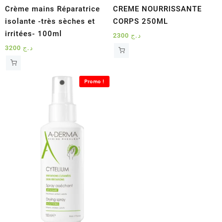
Crème mains Réparatrice
CREME NOURRISSANTE
isolante -très sèches et
CORPS 250ML
irritées- 100ml
2300
د.ج
3200
د.ج
Promo !