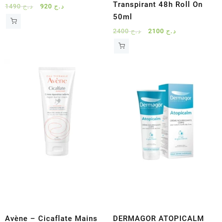
Transpirant 48h Roll On
Le
Le
1490
د.ج
920
د.ج
prix
prix
50ml
initial
actuel
Le
Le
2400
د.ج
2100
د.ج
était :
est :
prix
prix
د.ج 920.
د.ج 1490.
initial
actuel
était :
est :
د.ج 2100.
د.ج 2400.
Avène – Cicaflate Mains
DERMAGOR ATOPICALM