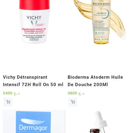
Vichy Détranspirant
Bioderma Atoderm Huile
Intensif 72H Roll On 50 ml
De Douche 200Ml
2400
د.ج
3800
د.ج