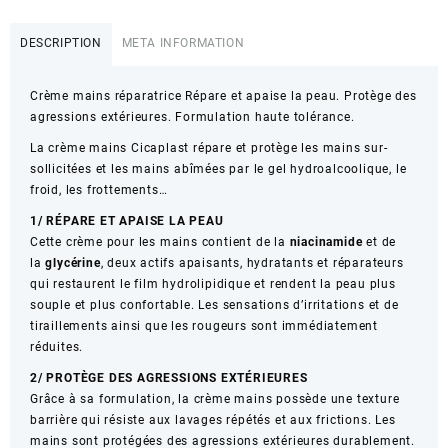
La
Roche
DESCRIPTION
META INFORMATION
Posay
Cicaplast
Crème mains réparatrice Répare et apaise la peau. Protège des
Mains
agressions extérieures. Formulation haute tolérance.
50Ml
La crème mains Cicaplast répare et protège les mains sur-
sollicitées et les mains abîmées par le gel hydroalcoolique, le
froid, les frottements…
1/ RÉPARE ET APAISE LA PEAU
Cette crème pour les mains contient de la
niacinamide
et de
la
glycérine
, deux actifs apaisants, hydratants et réparateurs
qui restaurent le film hydrolipidique et rendent la peau plus
souple et plus confortable. Les sensations d’irritations et de
tiraillements ainsi que les rougeurs sont immédiatement
réduites.
2/ PROTÈGE DES AGRESSIONS EXTÉRIEURES
Grâce à sa formulation, la crème mains possède une texture
barrière qui résiste aux lavages répétés et aux frictions. Les
mains sont protégées des agressions extérieures durablement.