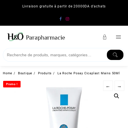
Skip
Livraison gratuite à partir de 20000DA d'achats
to
content
Home
Boutique
Produits
La Roche Posay Cicaplast Mains 50Ml
Promo !
Promo !
←
→