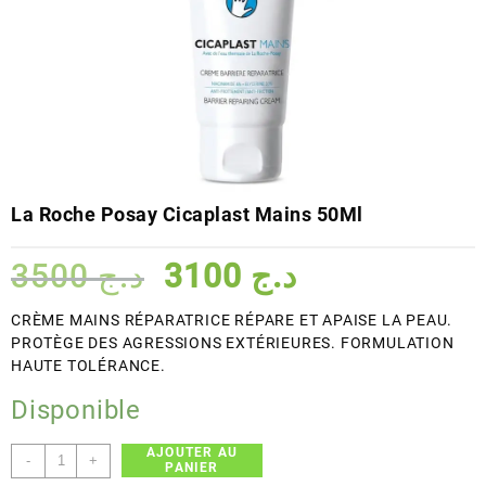
La Roche Posay Cicaplast Mains 50Ml
Le
Le
3500
د.ج
3100
د.ج
prix
prix
initial
actuel
CRÈME MAINS RÉPARATRICE RÉPARE ET APAISE LA PEAU.
était :
est :
PROTÈGE DES AGRESSIONS EXTÉRIEURES. FORMULATION
د.ج 3100.
د.ج 3500.
HAUTE TOLÉRANCE.
Disponible
AJOUTER AU
quantité
-
+
PANIER
de