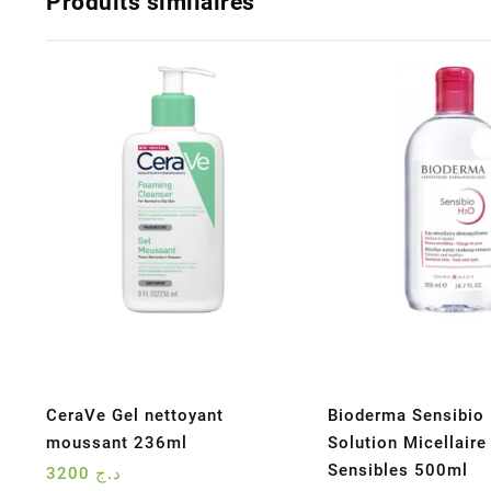
Produits similaires
CeraVe Gel nettoyant
Bioderma Sensibio
moussant 236ml
Solution Micellair
Sensibles 500ml
3200
د.ج