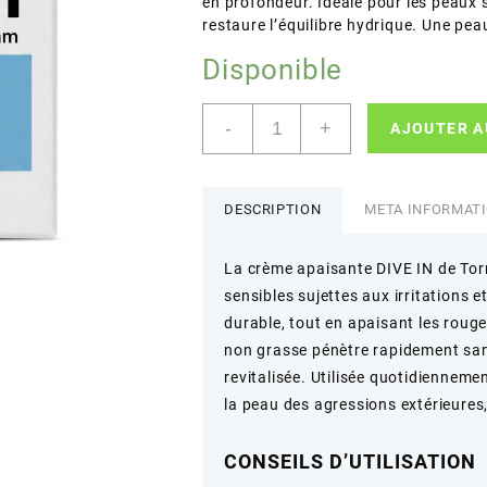
en profondeur. Idéale pour les peaux se
restaure l’équilibre hydrique. Une peau
Disponible
quantité
-
+
AJOUTER A
de
Torriden
–
DIVE
DESCRIPTION
META INFORMAT
IN
Soothing
La crème apaisante DIVE IN de Tor
Cream
sensibles sujettes aux irritations e
–
Apaise
durable, tout en apaisant les rouge
et
non grasse pénètre rapidement sans
Hydrate
revitalisée. Utilisée quotidiennemen
–
la peau des agressions extérieures,
100ml
CONSEILS D’UTILISATION