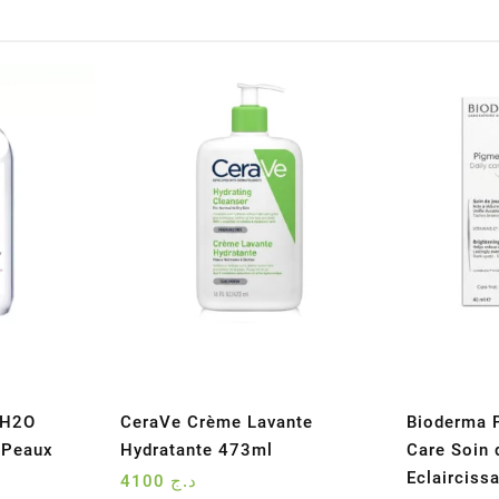
 H2O
CeraVe Crème Lavante
Bioderma 
e Peaux
Hydratante 473ml
Care Soin 
Eclairciss
4100
د.ج