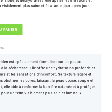
nsibles et déshydratées, elle apaise les irritations et
 visiblement plus saine et éclatante, jour après jour.
U PANIER
ION
riden est spécialement formulée pour les peaux
t à la sécheresse. Elle offre une hydratation profonde et
urs et les sensations d’inconfort. Sa texture légère et
 obstruer les pores, laissant la peau douce, souple et
t, elle aide à renforcer la barrière cutanée et à protéger
 pour un teint visiblement plus sain et lumineux.