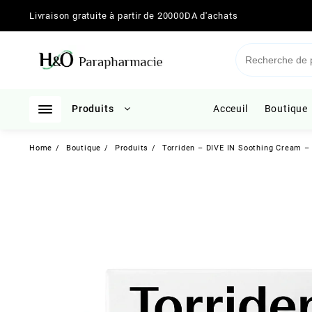
Skip
Livraison gratuite à partir de 20000DA d'achats
to
content
Produits
Acceuil
Boutique
Home
Boutique
Produits
Torriden – DIVE IN Soothing Cream –