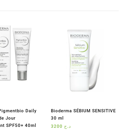
Pigmentbio Daily
Bioderma SÉBIUM SENSITIVE
de Jour
30 ml
ant SPF50+ 40ml
3200
د.ج