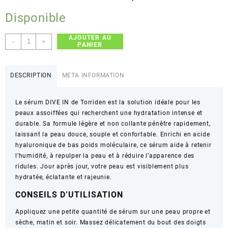
Disponible
AJOUTER AU
quantité
-
+
PANIER
de
Torriden
–
DESCRIPTION
META INFORMATION
DIVE
IN
Le sérum DIVE IN de Torriden est la solution idéale pour les
Serum
peaux assoiffées qui recherchent une hydratation intense et
–
durable. Sa formule légère et non collante pénètre rapidement,
Hydratation
laissant la peau douce, souple et confortable. Enrichi en acide
intense
hyaluronique de bas poids moléculaire, ce sérum aide à retenir
l’humidité, à repulper la peau et à réduire l’apparence des
ridules. Jour après jour, votre peau est visiblement plus
hydratée, éclatante et rajeunie.
CONSEILS D’UTILISATION
Appliquez une petite quantité de sérum sur une peau propre et
sèche, matin et soir. Massez délicatement du bout des doigts