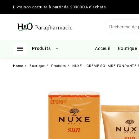
Skip
Livraison gratuite à partir de 20000DA d'achats
to
content
Produits
Acceuil
Boutique
Home
Boutique
Produits
NUXE – CRÈME SOLAIRE FONDANTE SPF 