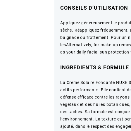
–
CONSEILS D’UTILISATION
50
ml
Appliquez généreusement le produit
sèche. Réappliquez fréquemment, a
baignade ou frottement. Pour un ne
lesAlternatively, for make-up remov
as your daily facial sun protection
INGREDIENTS & FORMULE
La Crème Solaire Fondante NUXE SU
actifs performants. Elle contient d
défense efficace contre les rayons
végétaux et des huiles botaniques, c
des taches. Sa formule est conçue 
l’environnement. La texture est pe
ajouté, dans le respect des engage