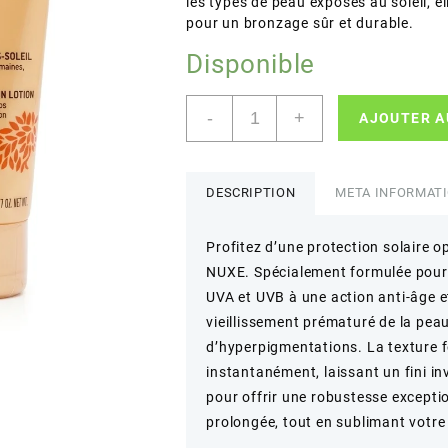
les types de peau exposés au soleil, 
pour un bronzage sûr et durable.
Disponible
quantité
-
+
AJOUTER A
de
NUXE
–
CRÈME
DESCRIPTION
META INFORMAT
SOLAIRE
FONDANTE
Profitez d’une protection solaire 
SPF
NUXE. Spécialement formulée pour l
50
–
UVA et UVB à une action anti-âge et
Protection
vieillissement prématuré de la peau 
cellulaire
d’hyperpigmentations. La texture f
anti-
instantanément, laissant un fini inv
âge
pour offrir une robustesse exceptio
et
anti-
prolongée, tout en sublimant votre
taches