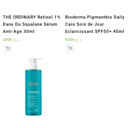
THE ORDINARY Rétinol 1%
Bioderma Pigmentbio Daily
Dans Du Squalane Sérum
Care Soin de Jour
Anti-Age 30ml
Eclaircissant SPF50+ 40ml
3800
د.ج
5600
د.ج