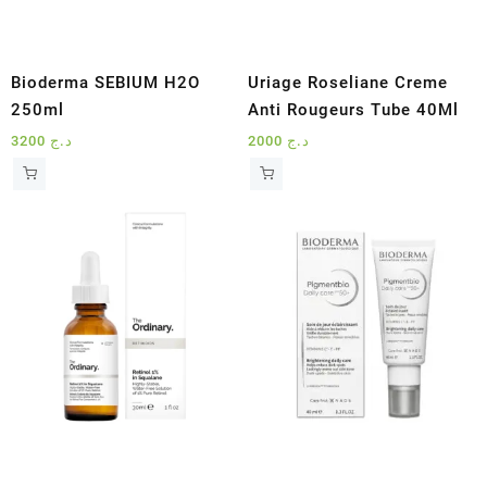
Bioderma SEBIUM H2O
Uriage Roseliane Creme
250ml
Anti Rougeurs Tube 40Ml
3200
د.ج
2000
د.ج