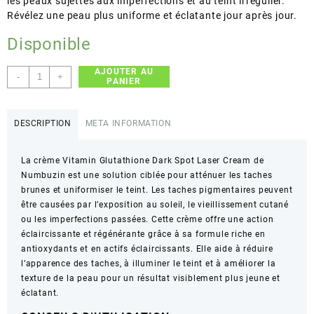
les peaux sujettes aux imperfections et au teint irrégulier.
Révélez une peau plus uniforme et éclatante jour après jour.
Disponible
AJOUTER AU
quantité
-
+
PANIER
de
numbuzin
–
DESCRIPTION
META INFORMATION
Vitamin
Glutathione
La crème Vitamin Glutathione Dark Spot Laser Cream de
Dark
Numbuzin est une solution ciblée pour atténuer les taches
Spot
brunes et uniformiser le teint. Les taches pigmentaires peuvent
Laser
être causées par l’exposition au soleil, le vieillissement cutané
Cream
ou les imperfections passées. Cette crème offre une action
–
éclaircissante et régénérante grâce à sa formule riche en
Atténue
antioxydants et en actifs éclaircissants. Elle aide à réduire
les
l’apparence des taches, à illuminer le teint et à améliorer la
taches
texture de la peau pour un résultat visiblement plus jeune et
brunes
éclatant.
–
50