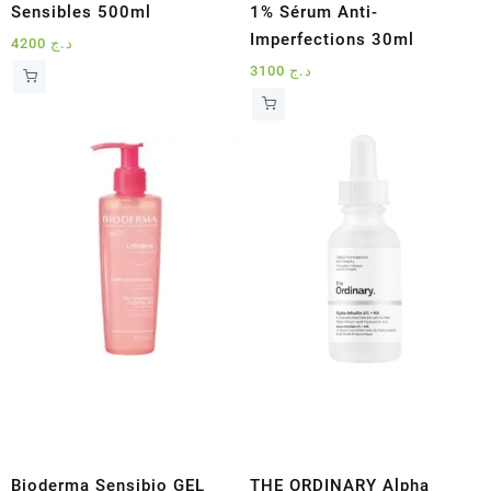
Sensibles 500ml
1% Sérum Anti-
Imperfections 30ml
4200
د.ج
3100
د.ج
Bioderma Sensibio GEL
THE ORDINARY Alpha