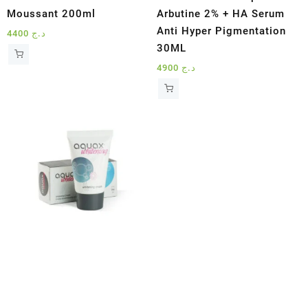
Moussant 200ml
Arbutine 2% + HA Serum
Anti Hyper Pigmentation
4400
د.ج
30ML
4900
د.ج