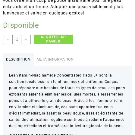
vous offrent un coup de pouce instantané pour une peau
éclatante et uniforme. Adoptez une peau visiblement plus
lumineuse et saine en quelques gestes!
Disponible
AJOUTER AU
quantité
-
+
PANIER
de
5+
–
DESCRIPTION
META INFORMATION
Vitamin-
Niacinamide
Les Vitamin-Niacinamide Concentrated Pads 5+ sont la
Concentrated
solution idéale pour un teint lumineux et uniforme. Conçus
Pad
pour répondre aux besoins de tous les types de peau, ces pads
–
exfoliants aident à éliminer les cellules mortes, à resserrer les
Éclat
pores et à affiner le grain de peau. Grâce à leur formule riche
et
en vitamine et niacinamide, ces pads apportent un coup
Anti-
d’éclat immédiat, laissant la peau douce, lisse et éclatante de
oxydant
santé. Une utilisation régulière contribue à réduire l’apparence
–
des imperfections et à améliorer la texture globale de la peau.
180ml
/