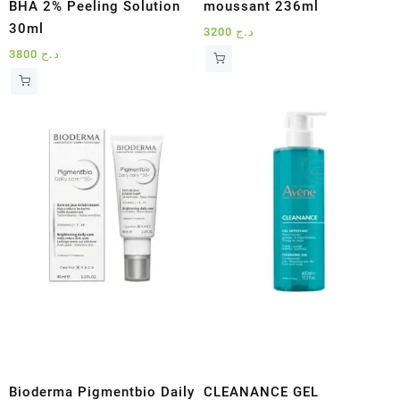
BHA 2% Peeling Solution
moussant 236ml
30ml
3200
د.ج
3800
د.ج
Bioderma Pigmentbio Daily
CLEANANCE GEL