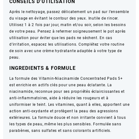
CONSEILS D’UTILISATION
70
pads
Après le nettoyage, passez délicatement un pad sur l’ensemble
du visage en évitant le contour des yeux. Inutile de rincer.
Utilisez 1 à 2 fois par jour, matin et/ou soir, selon les besoins
de votre peau. Pensez à refermer soigneusement le pot après
utilisation pour éviter que les pads ne sèchent. En cas
d’irritation, espacez les utilisations. Complétez votre routine
de soin avec une crème hydratante adaptée à votre type de
peau.
INGREDIENTS & FORMULE
La formule des Vitamin-Niacinamide Concentrated Pads 5+
est enrichie en actifs clés pour une peau éclatante. La
niacinamide, reconnue pour ses propriétés éclaircissantes et
anti-inflammatoires, aide à réduire les rougeurs et à
uniformiser le teint. Les vitamines, quant à elles, apportent une
action anti-oxydante et protègent la peau des agressions
extérieures. La formule douce et non irritante convient à tous
les types de peau, même les plus sensibles. Formulée sans
parabènes, sans sulfates et sans colorants artificiels.