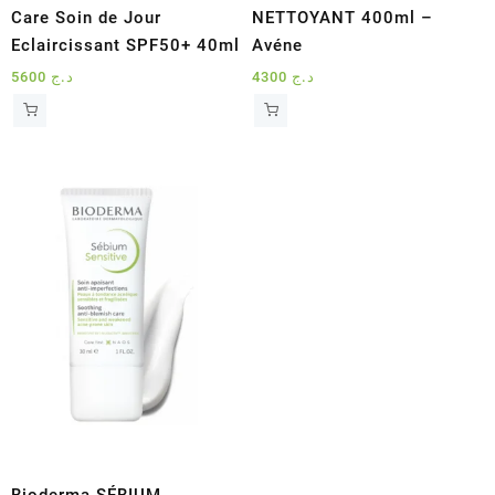
Care Soin de Jour
NETTOYANT 400ml –
Eclaircissant SPF50+ 40ml
Avéne
5600
د.ج
4300
د.ج
Bioderma SÉBIUM