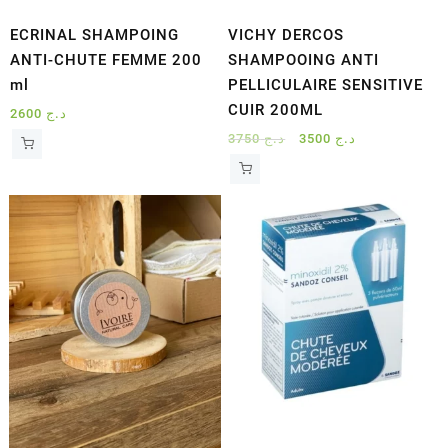
ECRINAL SHAMPOING
VICHY DERCOS
ANTI-CHUTE FEMME 200
SHAMPOOING ANTI
ml
PELLICULAIRE SENSITIVE
CUIR 200ML
2600
د.ج
Le
Le
3750
د.ج
3500
د.ج
prix
prix
initial
actuel
était :
est :
د.ج 3500.
د.ج 3750.