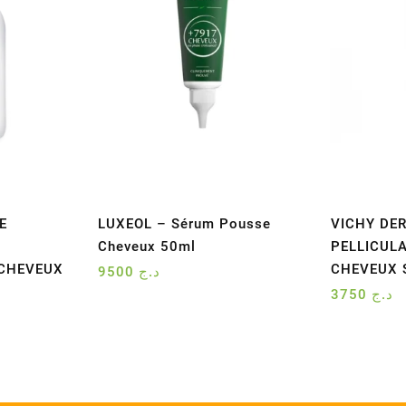
E
LUXEOL – Sérum Pousse
VICHY DER
Cheveux 50ml
PELLICULA
 CHEVEUX
CHEVEUX 
9500
د.ج
3750
د.ج