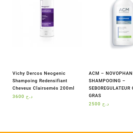
Vichy Dercos Neogenic
ACM – NOVOPHAN
Shampoing Redensifiant
SHAMPOOING –
Cheveux Clairsemés 200ml
SEBOREGULATEUR
GRAS
3600
د.ج
2500
د.ج