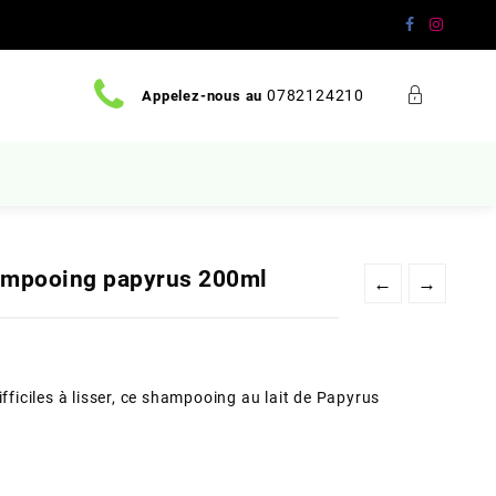
0782124210
Appelez-nous au
mpooing papyrus 200ml
←
→
ifficiles à lisser, ce shampooing au lait de Papyrus