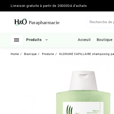
Skip
Livraison gratuite à partir de 20000DA d'achats
to
content
Produits
Acceuil
Boutique
Home
Boutique
Produits
KLORANE CAPILLAIRE shampooing pa