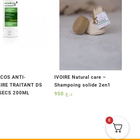
COS ANTI-
IVOIRE Natural care –
IRE TRAITANT DS
Shampoing solide 2en1
SECS 200ML
950
د.ج
0