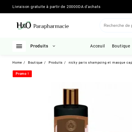
Skip
Livraison gratuite à partir de 20000DA d'achats
to
content
Produits
Acceuil
Boutique
Home
Boutique
Produits
nicky paris shampoing et masque capi
Promo !
Promo !