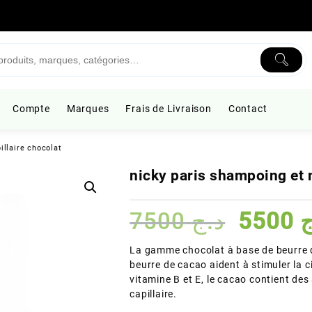
Compte
Marques
Frais de Livraison
Contact
llaire chocolat
nicky paris shampoing et 
Le
7500
د.ج
5500
ج
prix
initial
La gamme chocolat à base de beurre d
était :
beurre de cacao aident à stimuler la ci
vitamine B et E, le cacao contient des 
capillaire.