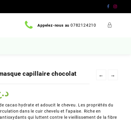
0782124210
Appelez-nous au
masque capillaire chocolat
←
→
Le
د.
prix
actuel
e cacao hydrate et adoucit le cheveu. Les propriétés du
est :
rculation dans le cuir chevelu et l’apaise. Riche en
د.ج 5500.
د.ج 7500.
antioxydants qui luttent contre le vieillissement de la fibre