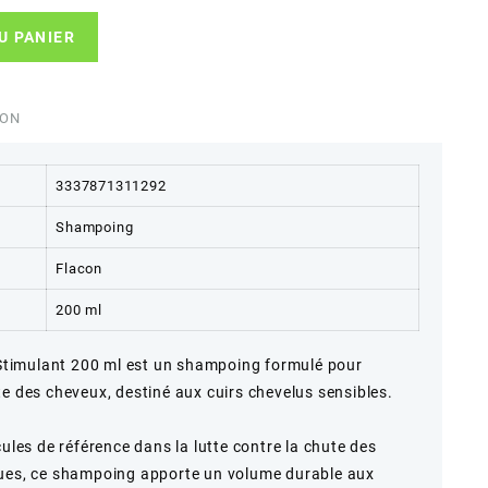
U PANIER
ION
3337871311292
Shampoing
Flacon
200 ml
timulant 200 ml est un shampoing formulé pour
te des cheveux, destiné aux cuirs chevelus sensibles.
cules de référence dans la lutte contre la chute des
ques, ce shampoing apporte un volume durable aux