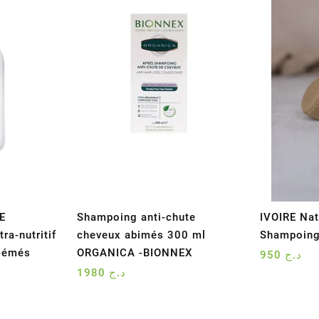
E
Shampoing anti-chute
IVOIRE Nat
a-nutritif
cheveux abimés 300 ml
Shampoing
biémés
ORGANICA -BIONNEX
950
د.ج
1980
د.ج