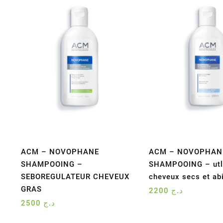
ACM – NOVOPHANE
ACM – NOVOPHAN
SHAMPOOING –
SHAMPOOING – utltr
SEBOREGULATEUR CHEVEUX
cheveux secs et a
GRAS
2200
د.ج
2500
د.ج