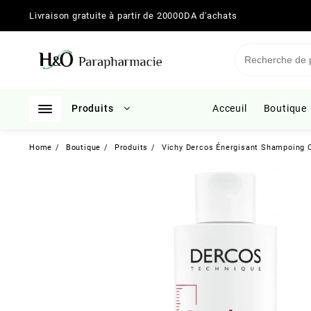
Skip
Livraison gratuite à partir de 20000DA d'achats
to
content
Produits
Acceuil
Boutique
Home
Boutique
Produits
Vichy Dercos Énergisant Shampoing 