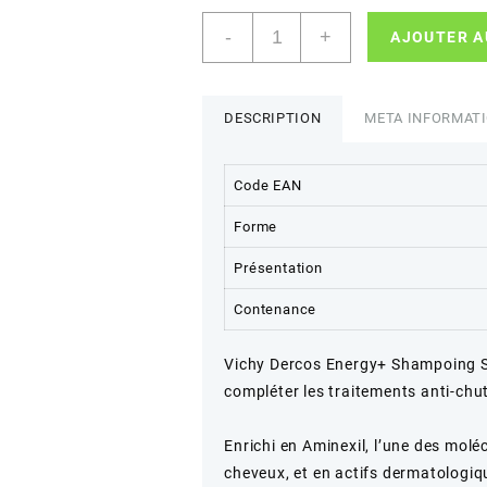
quantité
-
+
AJOUTER A
de
Vichy
Dercos
Énergisant
DESCRIPTION
META INFORMAT
Shampoing
Complément
Anti-
Code EAN
Chute
Forme
200
ml
Présentation
Contenance
Vichy Dercos Energy+ Shampoing S
compléter les traitements anti-chu
Enrichi en Aminexil, l’une des molé
cheveux, et en actifs dermatologi