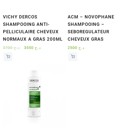
VICHY DERCOS
ACM – NOVOPHANE
SHAMPOOING ANTI-
SHAMPOOING –
PELLICULAIRE CHEVEUX
SEBOREGULATEUR
NORMAUX A GRAS 200ML
CHEVEUX GRAS
Le
Le
3700
د.ج
3550
د.ج
2500
د.ج
prix
prix
initial
actuel
était :
est :
د.ج 3550.
د.ج 3700.