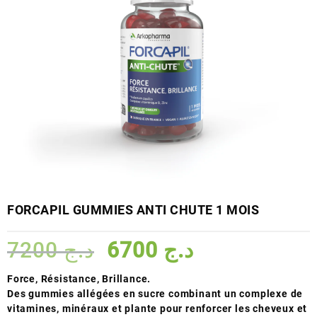
FORCAPIL GUMMIES ANTI CHUTE 1 MOIS
Le
Le
7200
د.ج
6700
د.ج
prix
prix
initial
actuel
Force, Résistance, Brillance.
était :
est :
Des gummies allégées en sucre combinant un complexe de
د.ج 6700.
د.ج 7200.
vitamines, minéraux et plante pour renforcer les cheveux et