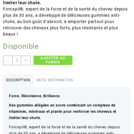
limiter leur chute.
Forcapil®, expert de la force et de la santé du cheveu depuis
plus de 30 ans, a développé de délicieuses gummies anti-
chute, au bon goût d’abricot, à emporter partout pour
retrouver des cheveux plus forts, plus résistants et plus
beaux !
Disponible
AJOUTER AU
quantité
-
+
PANIER
de
FORCAPIL
GUMMIES
DESCRIPTION
META INFORMATION
ANTI
CHUTE
Force, Résistance, Brillance.
1
MOIS
Des gummies allégées en sucre combinant un complexe de
vitamines, minéraux et plante pour renforcer les cheveux et
limiter leur chute.
Forcapil®, expert de la force et de la santé du cheveu depuis
plus de 30 ans, a développé de délicieuses gummies anti-