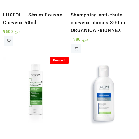
LUXEOL – Sérum Pousse
Shampoing anti-chute
Cheveux 50ml
cheveux abimés 300 ml
ORGANICA -BIONNEX
9500
د.ج
1980
د.ج
Promo !