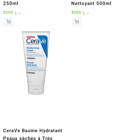
250ml
Nettoyant 500ml
3200
د.ج
4500
د.ج
CeraVe Baume Hydratant
Peaux sèches à Très