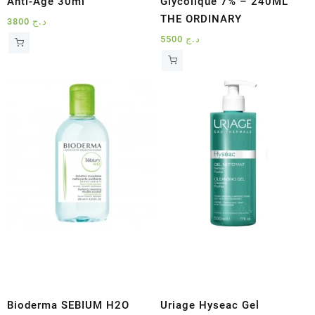
Anti-Age 30ml
Glycolique 7% – 240ML
THE ORDINARY
3800
د.ج
5500
د.ج
Bioderma SEBIUM H2O
Uriage Hyseac Gel