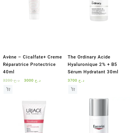
Avène – Cicalfate+ Creme
The Ordinary Acide
Réparatrice Protectrice
Hyaluronique 2% + B5
40ml
Sérum Hydratant 30ml
Le
Le
3200
د.ج
3000
د.ج
3700
د.ج
prix
prix
initial
actuel
était :
est :
د.ج 3000.
د.ج 3200.