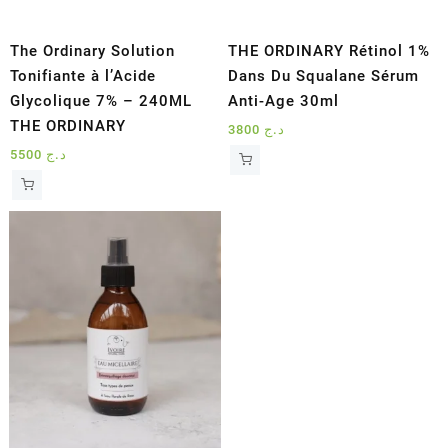
The Ordinary Solution
THE ORDINARY Rétinol 1%
Tonifiante à l’Acide
Dans Du Squalane Sérum
Glycolique 7% – 240ML
Anti-Age 30ml
THE ORDINARY
3800
د.ج
5500
د.ج