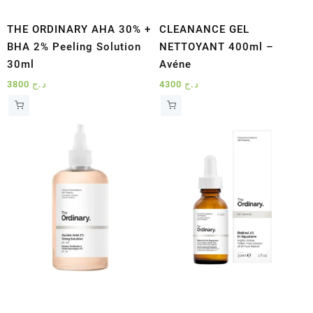
THE ORDINARY AHA 30% +
CLEANANCE GEL
BHA 2% Peeling Solution
NETTOYANT 400ml –
30ml
Avéne
3800
د.ج
4300
د.ج