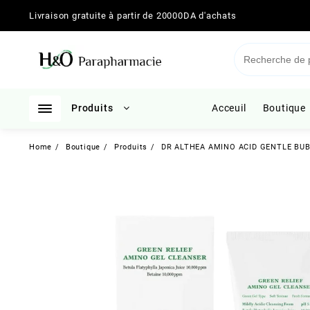
Skip
Livraison gratuite à partir de 20000DA d'achats
to
content
Produits
Acceuil
Boutique
Home
Boutique
Produits
DR ALTHEA AMINO ACID GENTLE BU