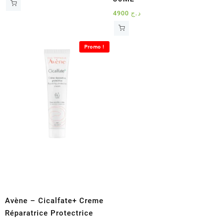
4900
د.ج
Promo !
Avène – Cicalfate+ Creme
Réparatrice Protectrice