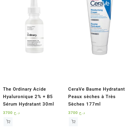
The Ordinary Acide
CeraVe Baume Hydratant
Hyaluronique 2% + B5
Peaux sèches à Très
Sérum Hydratant 30ml
Sèches 177ml
3700
د.ج
3700
د.ج