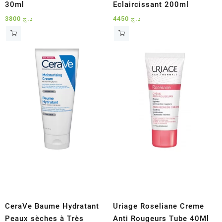
30ml
Eclaircissant 200ml
3800
د.ج
4450
د.ج
CeraVe Baume Hydratant
Uriage Roseliane Creme
Peaux sèches à Très
Anti Rougeurs Tube 40Ml