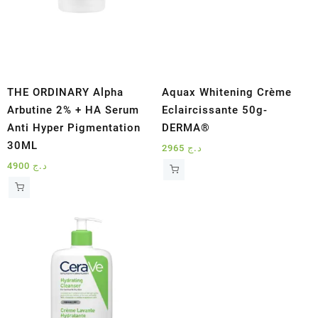
THE ORDINARY Alpha
Aquax Whitening Crème
Arbutine 2% + HA Serum
Eclaircissante 50g-
Anti Hyper Pigmentation
DERMA®
30ML
2965
د.ج
4900
د.ج