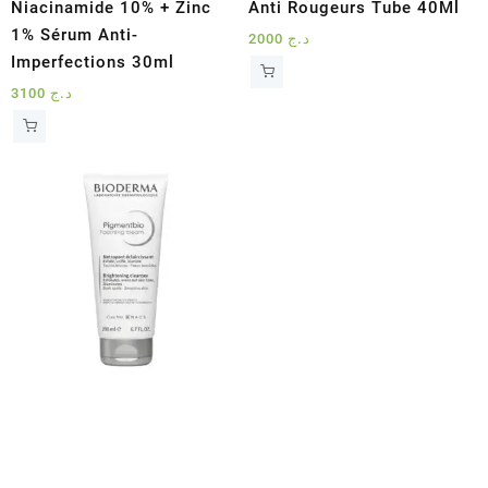
Niacinamide 10% + Zinc
Anti Rougeurs Tube 40Ml
1% Sérum Anti-
2000
د.ج
Imperfections 30ml
3100
د.ج