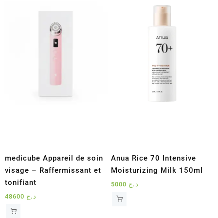
medicube Appareil de soin
Anua Rice 70 Intensive
visage – Raffermissant et
Moisturizing Milk 150ml
tonifiant
5000
د.ج
48600
د.ج