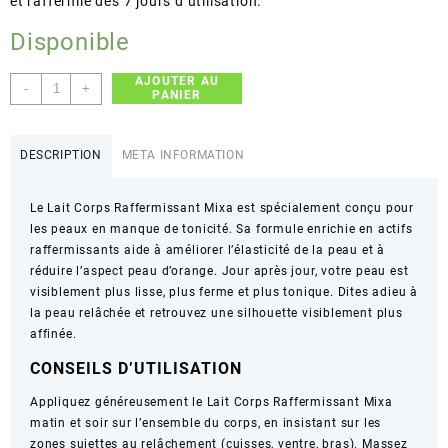
et raffermie dès 7 jours d’utilisation.
Disponible
AJOUTER AU
quantité
-
+
PANIER
de
Mixa
–
DESCRIPTION
META INFORMATION
Lait
Corps
Le Lait Corps Raffermissant Mixa est spécialement conçu pour
Raffermissant
les peaux en manque de tonicité. Sa formule enrichie en actifs
–
raffermissants aide à améliorer l’élasticité de la peau et à
Lisse
réduire l’aspect peau d’orange. Jour après jour, votre peau est
et
visiblement plus lisse, plus ferme et plus tonique. Dites adieu à
Tonifie
la peau relâchée et retrouvez une silhouette visiblement plus
la
affinée.
Peau
en
CONSEILS D’UTILISATION
7
Jours
Appliquez généreusement le Lait Corps Raffermissant Mixa
matin et soir sur l’ensemble du corps, en insistant sur les
zones sujettes au relâchement (cuisses, ventre, bras). Massez