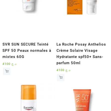
SVR SUN SECURE Teinté
La Roche Posay Anthelios
SPF 50 Peaux normales à
Crème Solaire Visage
mixtes 60G
Hydratante spf50+ Sans-
parfum 50ml
4100
د.ج
4100
د.ج