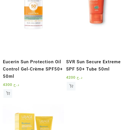
Eucerin Sun Protection Oil
SVR Sun Secure Extreme
Control Gel-Crème SPF50+
SPF 50+ Tube 50ml
50ml
4200
د.ج
4300
د.ج