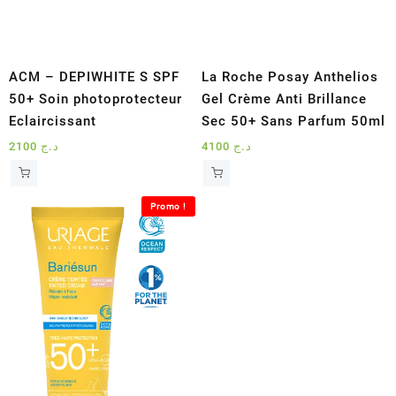
ACM – DEPIWHITE S SPF
La Roche Posay Anthelios
50+ Soin photoprotecteur
Gel Crème Anti Brillance
Eclaircissant
Sec 50+ Sans Parfum 50ml
2100
د.ج
4100
د.ج
Promo !