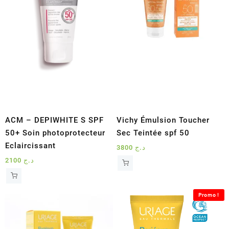
ACM – DEPIWHITE S SPF
Vichy Émulsion Toucher
50+ Soin photoprotecteur
Sec Teintée spf 50
Eclaircissant
3800
د.ج
2100
د.ج
Promo !