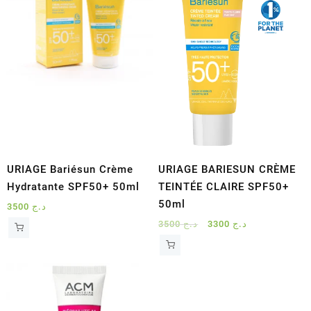
URIAGE Bariésun Crème
URIAGE BARIESUN CRÈME
Hydratante SPF50+ 50ml
TEINTÉE CLAIRE SPF50+
50ml
3500
د.ج
Le
Le
3500
د.ج
3300
د.ج
prix
prix
initial
actuel
était :
est :
د.ج 3300.
د.ج 3500.