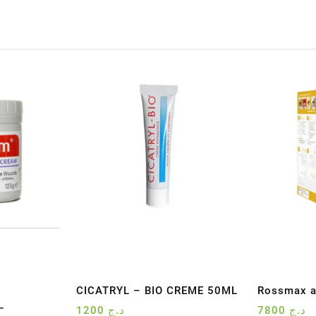
CICATRYL – BIO CREME 50ML
Rossmax a
–
1200
د.ج
7800
د.ج