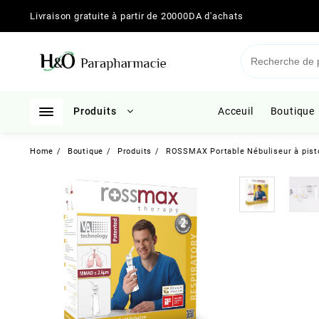
Skip
Livraison gratuite à partir de 20000DA d'achats
to
content
Produits
Acceuil
Boutique
Home
Boutique
Produits
ROSSMAX Portable Nébuliseur à pist