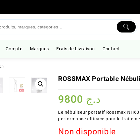
Compte
Marques
Frais de Livraison
Contact
on
ROSSMAX Portable Nébuli
9800
د.ج
Le nébuliseur portatif Rossmax NH6
performance efficace pour le traiteme
Non disponible