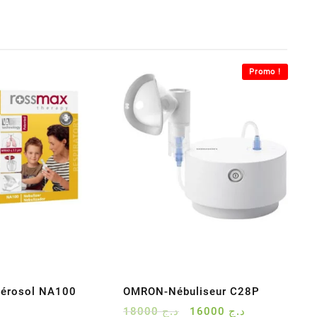
Promo !
érosol NA100
OMRON-Nébuliseur C28P
Le
Le
18000
د.ج
16000
د.ج