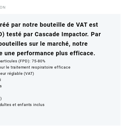
ION
créé par notre bouteille de VAT est
) testé par Cascade Impactor.
Par
bouteilles sur le marché, notre
e une performance plus efficace.
articules (FPD): 75-80%
ur le traitement respiratoire efficace
seur réglable (VAT)
i
ss
m)
ultes et enfants inclus