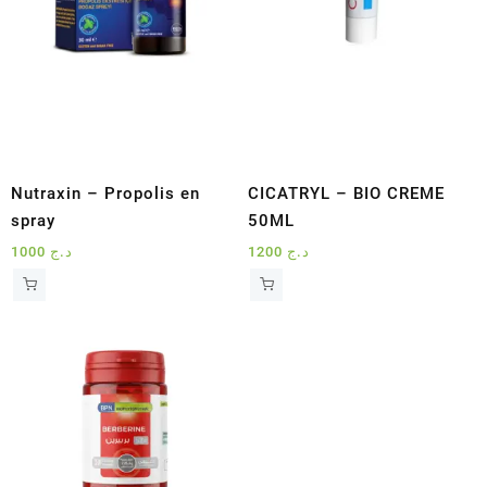
Nutraxin – Propolis en
CICATRYL – BIO CREME
spray
50ML
1000
د.ج
1200
د.ج